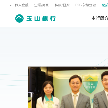
:::
個人金融
企業/商家
私銀/亞資
ESG 永續金融
關
本行簡