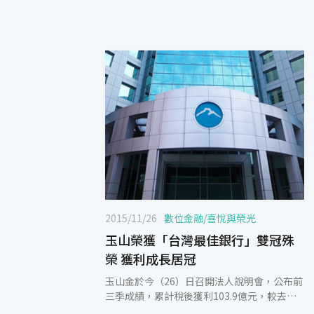
2015/11/26
數位金融
/
喜悅與榮光
玉山榮獲「台灣最佳銀行」雙冠殊
榮 獲利成長居冠
玉山金於今（26）日召開法人說明會，公布前
三季成績，累計稅後獲利103.9億元，較去年
同期成長23.7%，再創歷史新高，獲利成長率