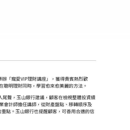
辦「寵愛VIP理財講座」，獲得貴賓熱烈歡
客在聰明理財同時，學習愈來愈美麗的方法。
步入尾聲，玉山銀行建議，顧客在檢視整體投資績
專業會計師擔任講師，從財產盤點、移轉順序及
的重點。玉山銀行也提醒顧客，可善用合適的信