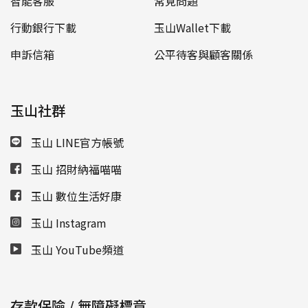
智能客服
常見問題
行動銀行下載
玉山Wallet下載
申訴信箱
公平待客與顧客關係
玉山社群
玉山 LINE官方帳號
玉山 招財納福喵喵
玉山 數位生活好康
玉山 Instagram
玉山 YouTube頻道
存款保險 / 無障礙標章