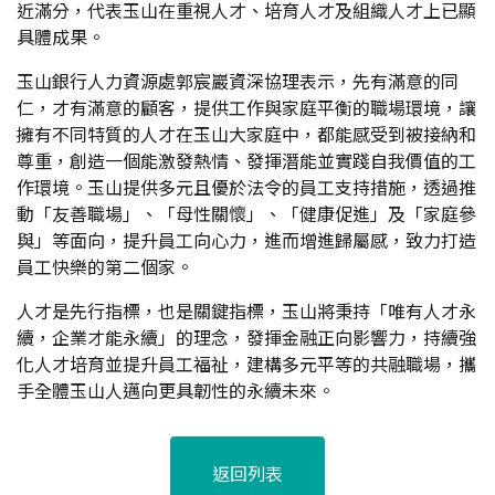
近滿分，代表玉山在重視人才、培育人才及組織人才上已顯
具體成果。
玉山銀行人力資源處郭宸巖資深協理表示，先有滿意的同
仁，才有滿意的顧客，提供工作與家庭平衡的職場環境，讓
擁有不同特質的人才在玉山大家庭中，都能感受到被接納和
尊重，創造一個能激發熱情、發揮潛能並實踐自我價值的工
作環境。玉山提供多元且優於法令的員工支持措施，透過推
動「友善職場」、「母性關懷」、「健康促進」及「家庭參
與」等面向，提升員工向心力，進而增進歸屬感，致力打造
員工快樂的第二個家。
人才是先行指標，也是關鍵指標，玉山將秉持「唯有人才永
續，企業才能永續」的理念，發揮金融正向影響力，持續強
化人才培育並提升員工福祉，建構多元平等的共融職場，攜
手全體玉山人邁向更具韌性的永續未來。
返回列表