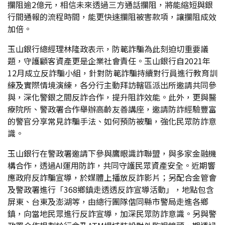
攔阻逾2億元，相信未來透過三方通話攔阻，將能縮短與銀
行間通報的流程時間，能更快速攔阻被害款項，讓攔阻成效
加倍。
玉山銀行總經理林隆政表示，防範詐騙為此刻迫切重要議
題，守護顧客資產更是企業社會責任。玉山銀行自2021年
12月成立反詐騙小組，針對防範詐騙持續對行員進行教育訓
練及實際情境演練，各分行主動拜訪轄區派出所邀請共同參
與，深化警銀之間反詐合作，提升阻詐效能。此外，更與醫
療院所、警政署合作舉辦高齡友善講座，邀請防詐經驗豐富
的警官分享常見詐騙手法、如何預防被騙，強化民眾防詐意
識。
玉山銀行在警政署邀請下參與鷹眼識詐聯盟，與多家金融機
構合作，透過AI運用防詐，共同守護民眾資產安全。近期響
應政府反詐騙宣導，於媒體上播放反詐影片；另配合金管會
及警政署進行「368鄉鎮走透透反詐宣導活動」，地點包含
屏東、台東及澎湖等，由總行團隊偕同縣市警局走進各鄉
鎮，向當地民眾進行反詐宣導，加深民眾防詐意識。另與警