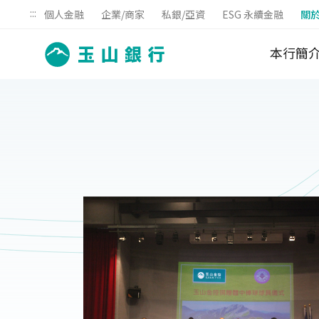
:::
個人金融
企業/商家
私銀/亞資
ESG 永續金融
關
本行簡