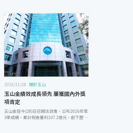
2016/11/28
關於玉山
玉山金績效成長領先 屢獲國內外獎
項肯定
玉山金控今(28)日召開法說會，公布2016年第
3季成績，累計稅後獲利107.2億元，創下歷年
同期最高紀錄。在金融環境的快速變動下，整
體金控獲利較去年同期衰退18%，但玉山金獲