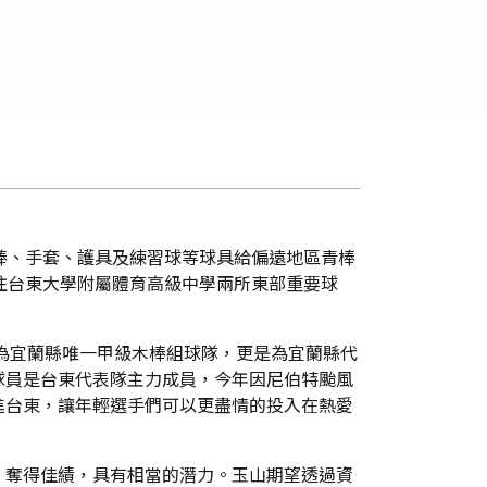
棒、手套、護具及練習球等球具給偏遠地區青棒
往台東大學附屬體育高級中學兩所東部重要球
，為宜蘭縣唯一甲級木棒組球隊，更是為宜蘭縣代
球員是台東代表隊主力成員，今年因尼伯特颱風
進台東，讓年輕選手們可以更盡情的投入在熱愛
、奪得佳績，具有相當的潛力。玉山期望透過資