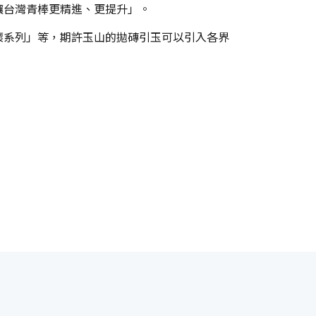
讓台灣青棒更精進、更提升」。
懷系列」等，期許玉山的拋磚引玉可以引入各界