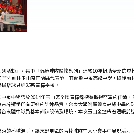
系列活動」，其中「偏遠球隊關懷系列」連續10年捐助全新的球
5日首先前往玉山盃宜蘭縣代表隊─宜蘭縣中道高級中學，隨後前
捐贈球具給25所青棒學校。
中道中學曾於2014年玉山盃全國青棒錦標賽取得亞軍的佳績
讓青棒選手們有更好的訓練品質。台東大學附屬體育高級中學的
護台東體中球員基本訓練設備及環境，本次玉山金控帶著溫暖前
優秀的棒球選手，讓東部地區的青棒球隊在大小賽事中展現活力