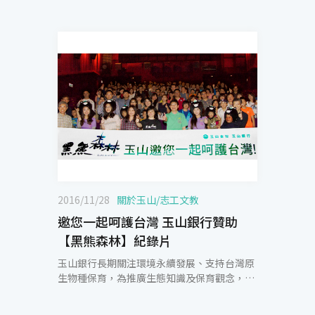
2016/11/28
關於玉山
/
志工文教
邀您一起呵護台灣 玉山銀行贊助
【黑熊森林】紀錄片
玉山銀行長期關注環境永續發展、支持台灣原
生物種保育，為推廣生態知識及保育觀念，玉
山贊助人文生態紀錄片「黑熊森林」，並包場
邀請玉山員工及眷屬一同欣賞電影，以實際行