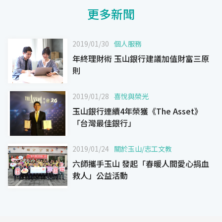
更多新聞
2019/01/30
個人服務
年終理財術 玉山銀行建議加值財富三原
則
2019/01/28
喜悅與榮光
玉山銀行連續4年榮獲《The Asset》
「台灣最佳銀行」
2019/01/24
關於玉山
/
志工文教
六師攜手玉山 發起「春暖人間愛心捐血
救人」公益活動