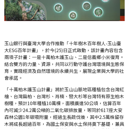
玉山銀行與臺灣大學合作推動「十年樹木百年樹人-玉山臺
大ESG百年計畫」，於今(25)日正式啟動，該計畫內容包含
兩項子計畫：一是十萬柏木護玉山、二是信義鄉小米復育。
結合雙方的力量、資源，共同以行動守護台灣環境與生態保
育，實踐經濟及自然環境的永續共生，展現企業與大學的社
會承諾。
「十萬柏木護玉山計畫」將於玉山山脈地區種植包含台灣紅
檜、台灣扁柏、台灣杉、肖楠、巒大杉等台灣特有原生柏木
樹種，預計10年種植10萬棵，面積廣達50公頃，估算百年
內可減少24.2萬公噸的二氧化碳排放量，等同於617座大安
森林公園1年碳吸附量，經過生長疏伐後，其中2.5萬株留存
木將成長超過百年，為國土保安與水土保持奠下基礎，兼具