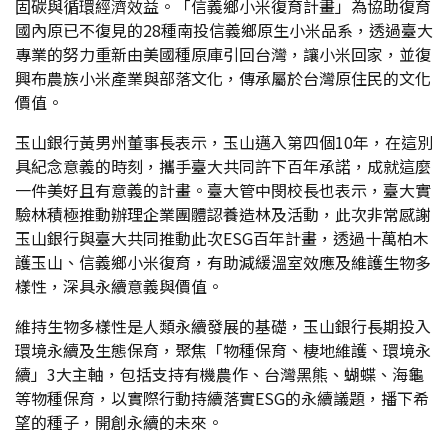
固碳與循環經濟效益。「信義鄉小米復育計畫」為協助復育
國內原已不復見的28種南投信義鄉原生小米品系，透過臺大
專業的努力重新由美國種原庫引回台灣，讓小米回家，並復
興布農族小米產業與部落文化，傳承屬於台灣原住民的文化
價值。
玉山銀行黃男州董事長表示，玉山邁入第四個10年，在這別
具紀念意義的時刻，攜手臺大共同許下百年承諾，成就這麼
一件美好且有意義的計畫。臺大管中閔校長也表示，臺大實
驗林積極推動辦理企業團體認養造林及活動，此次非常感謝
玉山銀行與臺大共同推動此次ESG百年計畫，透過十萬柏木
護玉山、信義鄉小米復育，有助減緩溫室效應及維護生物多
樣性，深具永續意義與價值。
維持生物多樣性是人類永續發展的基礎，玉山銀行長期投入
環境永續及生態保育，聚焦「物種保育、棲地維護、環境永
續」3大主軸，包括支持有機農作、台灣黑熊、蝴蝶、海龜
等物種保育，以實際行動持續落實ESG的永續議題，播下希
望的種子，開創永續的未來。