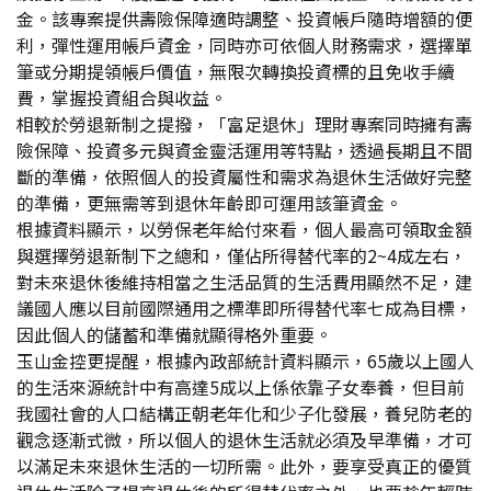
金。該專案提供壽險保障適時調整、投資帳戶隨時增額的便
利，彈性運用帳戶資金，同時亦可依個人財務需求，選擇單
筆或分期提領帳戶價值，無限次轉換投資標的且免收手續
費，掌握投資組合與收益。
相較於勞退新制之提撥，「富足退休」理財專案同時擁有壽
險保障、投資多元與資金靈活運用等特點，透過長期且不間
斷的準備，依照個人的投資屬性和需求為退休生活做好完整
的準備，更無需等到退休年齡即可運用該筆資金。
根據資料顯示，以勞保老年給付來看，個人最高可領取金額
與選擇勞退新制下之總和，僅佔所得替代率的2~4成左右，
對未來退休後維持相當之生活品質的生活費用顯然不足，建
議國人應以目前國際通用之標準即所得替代率七成為目標，
因此個人的儲蓄和準備就顯得格外重要。
玉山金控更提醒，根據內政部統計資料顯示，65歲以上國人
的生活來源統計中有高達5成以上係依靠子女奉養，但目前
我國社會的人口結構正朝老年化和少子化發展，養兒防老的
觀念逐漸式微，所以個人的退休生活就必須及早準備，才可
以滿足未來退休生活的一切所需。此外，要享受真正的優質