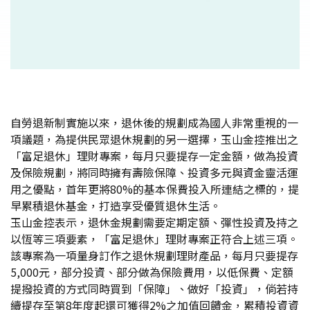
自勞退新制實施以來，退休後的規劃成為國人非常重視的一
項議題，為提供民眾退休規劃的另一選擇，玉山金控推出之
「富足退休」理財專案，每月只要提存一定金額，做為投資
及保險規劃，將同時擁有壽險保障、投資多元與資金靈活運
用之優點，首年更將80%的基本保費投入所連結之標的，提
早累積退休基金，打造享受優質退休生活。
玉山金控表示，退休金規劃需要定期定額、彈性投資及持之
以恆等三項要素，「富足退休」理財專案正符合上述三項。
該專案為一項量身訂作之退休規劃理財產品，每月只要提存
5,000元，部分投資、部分做為保險費用，以低保費、定額
提撥投資的方式同時買到「保障」、做好「投資」，倘若持
續提存至第8年度起還可獲得2%之加值回饋金，累積投資資