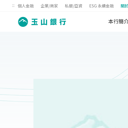
:::
個人金融
企業/商家
私銀/亞資
ESG 永續金融
關
本行簡