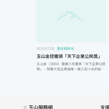
2010/07/30
喜悅與榮光
玉山金控獲頒「天下企業公民獎」
玉山金（2884）連續三年獲頒「天下企業公民
獎」，榮獲大型企業組唯一進入前十名的金融
業！玉山金長期透過員工及玉山志工基金會、
玉山文教基金會匯集的力量，在穩健的業務發
展之外，強化公司治理，發揮監理與制衡的功
能，並重視員工教育訓練、資訊透明等，將玉
山人的力量延伸至社會角落，如：莫拉克風災
救災計畫、建構偏遠地區國小圖書館之黃金種
子計畫、愛心捐血、深耕青棒發展、育幼院關
:::
玉山服務網
支