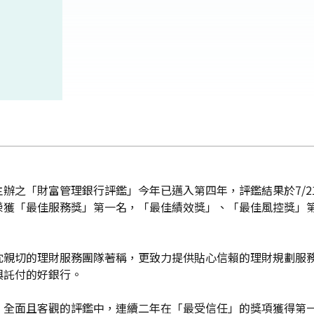
辦之「財富管理銀行評鑑」今年已邁入第四年，評鑑結果於7/2
榮獲「最佳服務獎」第一名，「最佳績效獎」、「最佳風控獎」
忱親切的理財服務團隊著稱，更致力提供貼心信賴的理財規劃服
與託付的好銀行。
、全面且客觀的評鑑中，連續二年在「最受信任」的獎項獲得第