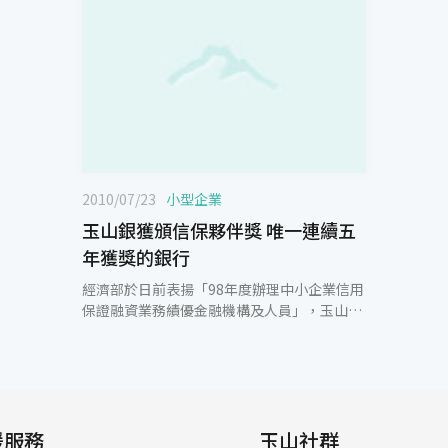
2010/07/23
小型企業
玉山銀獲頒信保夥伴獎 唯一連續五
年獲獎的銀行
經濟部於日前表揚「98年度辦理中小企業信用
保證融資業務績優金融機構及人員」，玉山銀
行以優異的送保績效，連續五年榮獲「信保夥
伴獎」，高雄企金中心鄭冬寶副總經理、新竹
企金中心陳炳輝副總經理更自96年起，連續3
年獲選為信保績優經理人。玉山銀行表示，協
助中小企業永續經營是玉山長期的信念。因
援服務
此，玉山不僅配合政府政策，提供中小企業穩
玉山社群