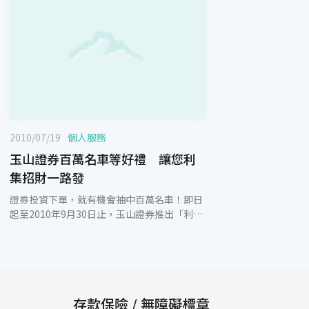
2010/07/19
個人服務
玉山證券百萬名車等好禮 讓您利
集招財一路發
證券投資下單，就有機會抽中百萬名車！即日
起至2010年9月30日止，玉山證券推出「利集
招財一路發」專案，機會難得，敬請把握！活
動期間，當日成交金額每滿10萬元，可獲得10
點紅利點數(滿20萬元獲得20點，依此類
推…)，若當日成交金額未滿10萬元則不計
入；每日成交金額當日結算，不累積至次日，
下單愈多、紅利愈多、優惠也愈多。抽獎週期
存款保險 / 無障礙標章