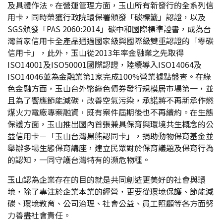
及具體作法。在營運管理方面，玉山所有新發行的全系列信
用卡，同時榮獲行政院環保署頒發「碳標籤」認證，以及
SGS頒發「PAS 2060:2014」碳中和國際標準證書，成為台
灣首家信用卡全產品通過國家級與國際級雙重認證的「零碳
信用卡」，此外，玉山從2013年率金融業之先取得
ISO14001及ISO50001國際認證，陸續導入ISO14064及
ISO14046並為金融業第1家完成100%營業據點盤查。在綠
色金融方面，玉山台外幣綠色債券發行規模居市場第一，並
且為了響應節能減碳，改善空氣污染，承諾將不再新承作燃
煤火力電廠專案融資，既有案件屆期後也不再續約。在生態
保護方面，玉山推出國內首張兼具保育與環境共生概念的公
益信用卡－「玉山台灣黑熊認同卡」，捐助動物保育基金並
舉辦多場生態保育講座，建立民眾對於保育議題及保育行為
的認知，一同守護台灣特有的瀕危物種。
玉山認為企業存在的目的就是共同創造更美好的社會與環
境，除了專注於企業本業的經營，更要從環境保護、節能減
碳、環境教育、公司治理、社會公益、員工照顧等各方面努
力善盡社會責任。