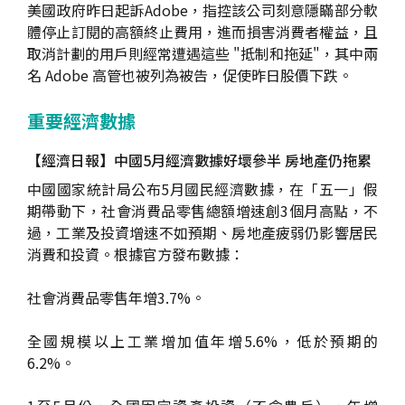
美國政府昨日起訴Adobe，指控該公司刻意隱瞞部分軟
體停止訂閱的高額終止費用，進而損害消費者權益，且
取消計劃的用戶則經常遭遇這些 "抵制和拖延"，其中兩
名 Adobe 高管也被列為被告，促使昨日股價下跌。
重要經濟數據
【經濟日報】中國5月經濟數據好壞參半 房地產仍拖累
中國國家統計局公布5月國民經濟數據，在「五一」假
期帶動下，社會消費品零售總額增速創3個月高點，不
過，工業及投資增速不如預期、房地產疲弱仍影響居民
消費和投資。根據官方發布數據：
社會消費品零售年增3.7%。
全國規模以上工業增加值年增5.6%，低於預期的
6.2%。