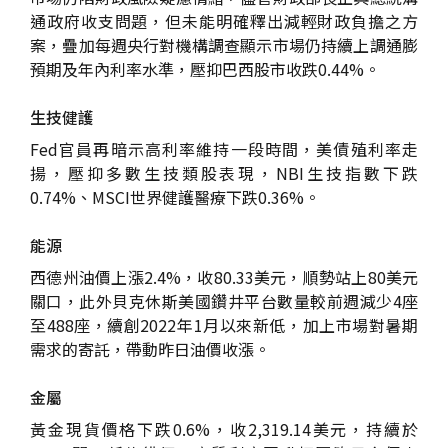
通政府收支問題，但未能明確釋出減輕財政負擔之方
案，疊加每週央行對機構調查顯示市場仍持續上調通膨
預期及年內利率水準，壓抑巴西股市收跌0.44%。
生技健護
Fed官員再暗示高利率維持一段時間，美債殖利率走
揚，壓抑多數生技類股表現，NBI生技指數下跌
0.74%、MSCI世界健護醫療下跌0.36%。
能源
西德州油價上漲2.4%，收80.33美元，順勢站上80美元
關口，此外貝克休斯美國鑽井平台數量較前週減少4座
至488座，續創2022年1月以來新低，加上市場對暑期
需求的寄託，帶動昨日油價收漲。
金屬
黃金現貨價格下跌0.6%，收2,319.14美元，持續於