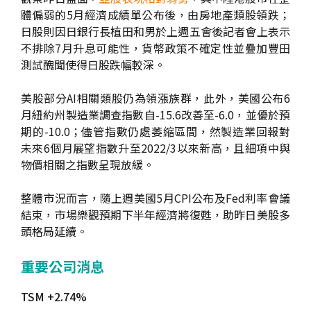
體偏弱的5月經濟成績單公布後，由房地產類股領跌；
日股則因日銀行長植田和男於上週五會後記者會上表示
不排除7月升息可能性，貨幣政策不確定性並疊加豐田
測試醜聞使得日股跌幅較深。
美股部分AI相關類股仍為領漲族群，此外，美國公布6
月紐約州製造業調查指數自-15.6改善至-6.0，並優於預
期的-10.0；儘管指數仍處萎縮區間，然製造業回報對
未來6個月展望指數升至2022/3以來新高，且細項中與
物價相關之指數呈現放緩。
整體市況而言，隨上週美國5月CPI公布及Fed利率會議
結束，市場樂觀預期下半年經濟將復甦，助昨日美股多
頭格局延續。
重要公司消息
TSM +2.74%