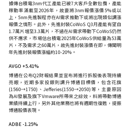
據傳台積電3nm代工產能已被7大客戶全數包攬，產能
稼動率滿載至2026年，故要將3nm報價漲價5%或以
上，5nm先進製程亦在AI需求推動下或將出現類似調漲
報價之情形。此外，先進封裝CoWoS Q3月產能有望自
1.7萬片增至3.3萬片，不過在AI需求帶動下CoWoS仍然
供不應求，市場估台積電2025年CoWoS供給量為53萬
片，不及需求之60萬片，故先進封裝漲價在即，傳聞明
年先進封裝報價漲幅約10-20%。
AVGO +5.41%
博通在公布Q2財報結果並宣布將進行拆股後表現持續
亮眼，近期多家投銀則調升博通目標價，包含花旗
(1560→1750)、Jefferies(1550→2050)等，主要原因
為AI發展及旗下Vmware所帶來之綜效，料將帶動博通
業績持續上行，另外其他業務也將有週期性復甦，提振
博通股價表現。
ADBE -1.25%