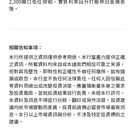
2,300關口低位徘徊，實質利率回升打壓昨日金價表
現。
相關告知事項：
本行所提供之資訊僅供參考用途。本行當盡力提供正確
之資訊，所載資料均來自或本諸我們相信可靠之來源，
但對其完整性、即時性和正確性不做任何擔保，如有錯
漏或疏忽，本行並不負任何法律責任。任何人因信賴此
等資料而做出或改變投資決策，應審慎衡量本身之需求
及投資風險，並就投資結果自行負責。未經本行許可，
本資料及訊息不得逕行抄錄、翻印或另作派發。投資建
議均依市場變動而差異，投資前請務必留意市場最新訊
息。本行以上市場資訊與分析，不涉及特定投資標的之
建議。