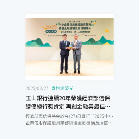
2025/03/27
喜悅與榮光
玉山銀行連續20年榮獲經濟部信保
績優總行獎肯定 再創金融業最佳紀
錄
經濟部與信保基金於今(27)日舉行「2025中小
企業信用保證融資業務績優金融機構及授信經
理人暨花蓮地震之0403重建相挺獎頒獎典
禮」，玉山銀行連續6年榮獲「信保金質獎-金