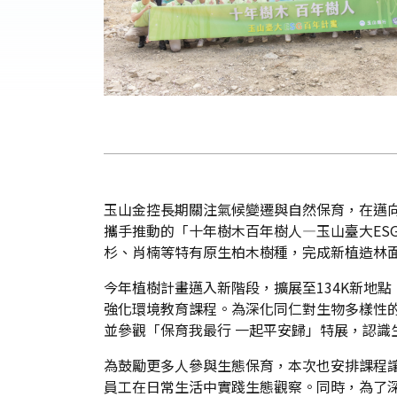
玉山金控長期關注氣候變遷與自然保育，在邁向205
攜手推動的「十年樹木百年樹人—玉山臺大ES
杉、肖楠等特有原生柏木樹種，完成新植造林面積
今年植樹計畫邁入新階段，擴展至134K新地
強化環境教育課程。為深化同仁對生物多樣性
並參觀「保育我最行 一起平安歸」特展，認識
為鼓勵更多人參與生態保育，本次也安排課程讓員
員工在日常生活中實踐生態觀察。同時，為了