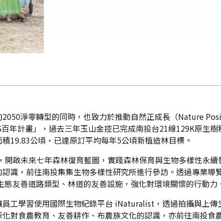
0淨零轉型的同時，也致力於推動自然正成長（Nature Posi
G百年計畫」，過去三年玉山金控已完成南投台21線129K原生
19.83公頃，已達原訂平均每年5公頃新植造林目標。
點，開啟未來七年森林復育藍圖，實踐森林保育與生物多樣性永
的認識，前往南投集集生物多樣性研究所進行參訪。透過專業導
生態友善道路類型、林道的友善設施，強化對環境關懷的行動力
工學習使用國際生物紀錄平台 iNaturalist，透過拍攝與
深化對食農教育、友善耕作、布農族文化的認識，亦前往南投食