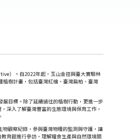
tive）。自2022年起，玉山金控與臺大實驗林
樹種植樹計畫，包括臺灣紅檜、臺灣扁柏、臺灣
續發展目標。除了延續過往的植樹行動，更進一步
覽，深入了解臺灣豐富的生態環境與保育工作，
。
上傳生物觀察紀錄，參與臺灣物種的監測與守護，讓
農教育館進行參訪，理解糧食生產與自然環境間