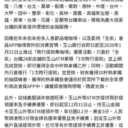
隆、八堵、台北、萬華、板橋、鶯歌、樹林、中壢、台中、
大甲、田中、豐原、彰化、員林、嘉義、高雄新左營、高
雄、屏東、台東、花蓮、宜蘭等台鐵車站，積極為廣大搭乘
台鐵的乘客提供便捷的金融服務。
因應近年來愈來愈多人喜歡品嚐咖啡，以及愛用「全家」會
員APP咖啡寄杯的消費習慣，玉山銀行自即日起至2020年1
月31日止推出「跨行提款集咖啡」優惠活動，只要於「全
家」台鐵24家店舖的玉山ATM累積「3次跨行提款」並上網
完成登錄，即可獲得全家中杯熱拿鐵乙杯；同時，活動期間
內只要進行「1次跨行提款」並登錄，就有獲得30杯熱拿鐵
的抽獎機會，獲得的熱拿鐵皆會儲存於民眾所下載的全家便
利商店會員APP中，讓獲獎者隨時想喝、隨處兌換。
此外，迎接農曆過年旅遊旺季，玉山外幣ATM亦提供現鈔提
領匯率及手續費優惠，即日起至12月31日止，持玉山金融
卡至玉山外幣ATM提領外幣，享日圓0.1分、美金5分、人民
幣與港幣3分現金牌告匯率優惠且免手續費；若從玉山外幣
帳戶直接提領外幣，也可享有外幣提領手續費五折優惠，從