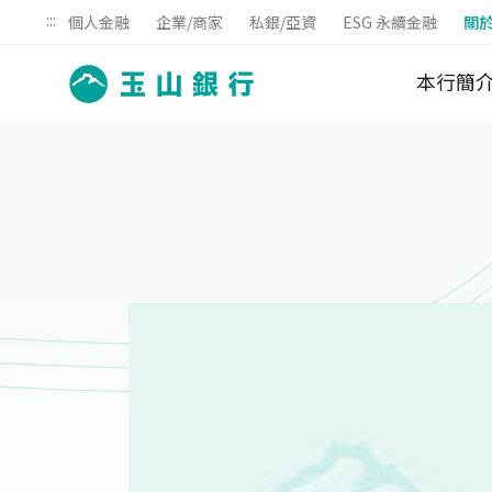
:::
個人金融
企業/商家
私銀/亞資
ESG 永續金融
關
本行簡