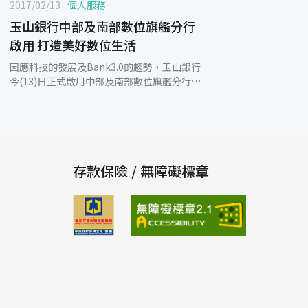
2017/02/13
個人服務
玉山銀行中部及南部數位旗艦分行
啟用 打造美好數位生活
因應科技的發展及Bank3.0的趨勢，玉山銀行
今(13)日正式啟用中部及南部數位旗艦分行，
分別是台中大墩分行及台南金華分行，成為台
灣首家於北中南地區皆設置數位旗艦分行的銀
行。玉山銀行數位旗艦分行融合數位金融、創
新科技、智能應用、互動服務、通路整合及人
文藝術，提供顧客便利、安全、量身訂做的金
融服務。 玉山銀行數位旗艦分行以3i體驗為核
存款保險 / 無障礙標章
心，透過結合智能(intelligence)、互動
(interaction)及整合(integration)的科技應
用與流程設計，提供各項優質的金融服務，包
含人工智慧機器人「小i」、線上預約服務、企
業專櫃、開戶專櫃、便捷金融區及視訊櫃員機
VTM等。在迎賓櫃檯區的機器人「小i」，廣
受顧客喜愛，尤其是運用人工智慧(AI)與大數
據，能夠提供顧客專業的金融諮詢與生動有趣
的互動體驗。「線上預約服務」是透過玉山銀