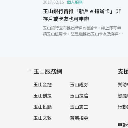
2017/02/16
個人服務
玉山銀行首推「新戶ｅ指辦卡」 非
存戶或卡友也可申辦
玉山銀行宣布推出新戶e指辦卡，線上即可申
請玉山信用卡，這是繼推出玉山卡友及存戶e
指辦卡後，再度領先市場推出「新戶e指辦
卡」服務。 即日起，非玉山銀行存戶或卡友可
透過自然人憑證認證輕鬆完成線上申辦。新戶
只要持「自然人憑證」，透過玉山銀行的官方
網站，經過身分認證、填寫及上傳資料等簡單
:::
玉山服務網
三步驟，辦卡e指就可完成。若已是玉山銀行
支
存戶或卡友，輸入顧客基本資料及手機簡訊密
碼完成身分認證後，填寫完整資料送出，即完
玉山金控
玉山證券
幫助
成申辦作業，相較以往需列印申請書簽名及郵
寄資料更為方便。 玉山銀行致力推行節能減
玉山創投
玉山投信
智能
碳、環境保護與環境教育，持續推出打造公
益、環保的信用卡服務，線上辦卡不僅節省顧
玉山投顧
玉山志工
行動
客書寫申請資料的時間、免去郵寄資料的路
玉山文教
菁英招募
程，還可減少紙張的用量，與顧客共同打造減
碳、健康、樂活的生活環境，共創更美好的未
申訴