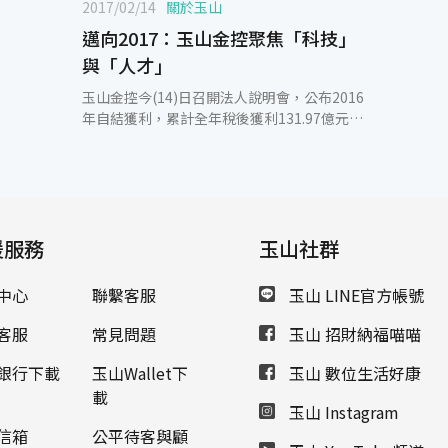
2017/02/14
關於玉山
邁向2017：玉山金控聚焦「科技」
與「人才」
玉山金控今(14)日召開法人說明會，公布2016
年自結獲利，累計全年稅後獲利131.97億元，
再創歷年新高，每股稅後盈餘(EPS) 1.51元、
股東權益報酬率(ROE) 10.41%及資產報酬率
(ROA) 0.71%。玉山金控重視長期的價值，持
續聚焦「科技」與「人才」，深耕永續發展的
基礎，在會中同時宣布成立「Innovation
援服務
Lab」及啟動「2017人才招募計畫」，將廣納
玉山社群
資訊科技、數理統計、風險管理、洗錢防制、
財金商管等人才共計500位，其中包含MA(儲
中心
聯繫客服
玉山 LINE官方帳號
備幹部)及TMA(科技儲備幹部) 30位。另外，
為了台灣希望的未來，鼓勵玉山人培育優秀的
客服
常見問題
玉山 招財納福喵喵
下一代，領先同業成立「玉山寶貝成長基
金」，每胎新生兒補助10萬元。 玉山金控暨
銀行下載
玉山Wallet下
玉山 數位生活好康
玉山銀行總經理黃男州表示，感謝顧客的支持
載
玉山 Instagram
和玉山人的努力，玉山榮獲三大國際財金雜誌
的一致肯定，頒發「2016台灣最佳銀行獎」，
信箱
公平待客與顧