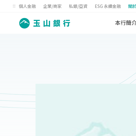
:::
個人金融
企業/商家
私銀/亞資
ESG 永續金融
關
本行簡