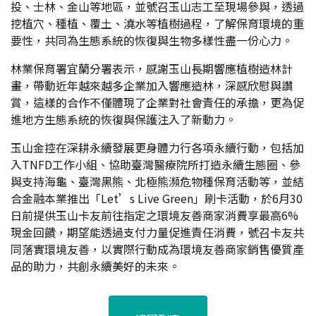
投、士林、金山等地區，並號召玉山志工至現場參與，透過
挖植穴、種植、覆土、澆水等植樹過程，了解保育環境的重
要性，共同為生態系統的恢復與生物多樣性盡一份心力。
林業保育署宜蘭分署表示，感謝玉山長期響應植樹造林計
畫，帶動近年越來越多企業加入響應造林，深感欣慰與讚
賞，這樣的合作不僅體現了企業對社會責任的承擔，更為促
進地方生態系統的恢復與保護注入了新動力。
玉山金控在深耕永續發展更身體力行各項永續行動，包括加
入TNFD工作小組、協助臺灣醫療院所打造永續生態圈、參
與支持海龜、臺灣黑熊、北極熊瀕危物種保育活動等，並結
合金融本業推出「Let’s Live Green」刷卡活動，於6月30
日前提供玉山卡友前往指定之環境友善商家消費享最高6%
現金回饋，期望能透過支付力量促進責任消費，號召卡友共
同落實環境友善，以實際行動成為環境友善商家銷售優質產
品的助力，共創永續美好的未來。