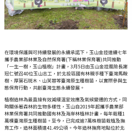
在環境保護與可持續發展的永續承諾下，玉山金控連續七年
攜手農業部林業及自然保育署(下稱林業保育署)共同推動
「一生一樹，玉山植樹」計畫，3月5日由玉山金控風險長謝
冠仁號召40位玉山志工，於北投區國有林親手種下臺灣馬鞍
樹、厚葉石斑木、山芙蓉等臺灣原生種樹苗，以實際參與生
態保育行動，共創臺灣生態永續發展。
植樹造林為最直接有效減緩溫室效應及氣候變遷的方式，同
時關係著森林的生物多樣性，玉山自2019年起攜手農業部
林業保育署共同推動國有林及海岸林植林計畫，每年栽種1
萬棵臺灣原生種樹苗。至今，已完成逾7萬株樹苗栽植及撫
育工作，造林面積達41.49公頃。今年造林撫育地點位於北