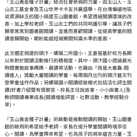
「玉山黃金種子計畫」結合社會參與的力量，由玉山人、玉
山志工基金會及玉山世界卡卡友共襄盛舉，在台灣偏遠地區
或資源缺乏的國小捐建玉山圖書館，希望透過閱讀環境的改
善，加上學校老師、玉山志工們的共同呵護引導，讓孩子們
願意常常到圖書館閱讀，並進而喜歡閱讀，從提高學童的閱
讀意願開始，期盼能縮短城鄉間知識水準的差距。
此次選定捐建的頭汴、螺陽二所國小，主要是基於校方長期
以來對於閱讀活動推行的積極度。其中，頭汴國小透過晨光
時間實施故事媽媽、晨讀等活動，也籍由「我是大書蟲-閱
讀達人」獎勵大量閱讀的學童、每兩個月出刊的頭汴藝文刊
登學童佳作作品；另螺陽國小閱讀經營模式包括活化師生閱
讀(好書介紹暨有獎徵答、校長主任說故事、小小說書人)及
教師閱讀專業成長(閱讀增能研習、社群活動、教學經驗分
享)。
「玉山黃金種子計畫」的啟動是推動閱讀的開始，玉山圖書
館的啟用則希望給予老師、家長在提升學童閱讀時增添信
心。閱讀，為學童帶來希望，也為孩子的將來蘊含力量，玉