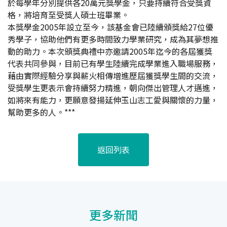
於每學年分別提供各20萬元獎學金，只要持續符合受獎資
格，將培育至受獎人碩士班畢業。
本獎學金2005年設立至今，該基金會已陸續頒獎給27位優
秀學子，協助他們有更多時間致力學業研究，成為其夢想推
動的助力。本次頒獎典禮中亦邀請2005年迄今的各屆獲獎
代表共同參與，目前已有學生陸續完成學業進入職場服務，
藉由實際經驗分享與薪火相傳增進歷屆獲獎學生間的交流，
受獎學生更表示會持續努力精進，朝向傑出管理人才邁進，
如將來有能力，更願意發揚延伸玉山志工愛與關懷的力量，
幫助更多的人。***
返回列表
更多新聞