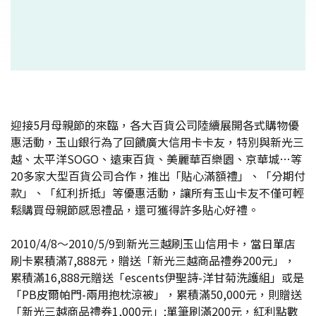
迎接5月母親節的來臨，各大百貨公司陸續展開各式購物優
惠活動，玉山銀行為了回饋廣大信用卡卡友，特別與新光三
越、太平洋SOGO、遠東百貨、美麗華百樂園、京華城…等
20多家大型百貨公司合作，推出「貼心滿額禮」、「分期付
款」、「紅利折抵」等優惠活動，讓所有玉山卡友不僅可輕
鬆購買母親節感恩禮品，還可獲得許多貼心好禮。
2010/4/8～2010/5/9到新光三越刷玉山信用卡，當日單店
刷卡累積滿7,888元，贈送「新光三越商品禮券200元」，
累積滿16,888元贈送「escents伊聖詩-洋甘菊洗護組」或是
「PB皮爾帕門-兩用抱枕涼被」，累積滿50,000元，則贈送
「新光三越商品禮券1,000元」;單筆刷滿200元，紅利點數