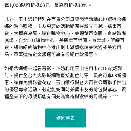
每1,000點可折抵60元，最高可折抵30%。
此外，玉山銀行特別在百貨公司母親節活動精心挑選適合媽
媽的貼心贈禮，卡友只要於活動期間在新光三越、遠東百
貨、大葉高島屋、遠企購物中心、美麗華百樂園、京站時尚
廣場、台北101購物中心、美麗華百樂園、京華城、明曜百
貨、紐約紐約購物中心推出刷卡滿額送精美沐浴或美容用
品，單筆達指定金額還可享有分期付款優惠。
如想帶媽媽一起看電影，不妨利用玉山信用卡ezDing輕鬆
訂，提供全台九大影城網路直接劃位訂票，最高可享69折優
惠，讓你免排隊省荷包。玉山銀行與各大百貨公司聯手推出
的優惠專案活動，必定能夠同時兼顧卡友的荷包與孝心，祝
福全天下的母親都能有個充滿驚奇與歡樂的母親節。***
返回列表