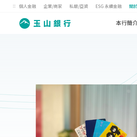
:::
個人金融
企業/商家
私銀/亞資
ESG 永續金融
關
本行簡