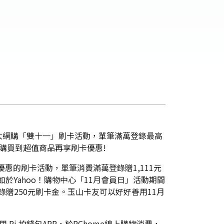
大網購「雙十一」刷卡活動，單筆滿萬登錄最高
網購買到超值商品再享刷卡優惠!
優惠的刷卡活動，單筆消費滿萬登錄贈1,111元
例如於Yahoo！購物中心「11月會員日」活動期間
元登錄贈250元刷卡金。玉山卡友可以好好善用11月
 Pi 拍錢包APP，於PChome線上購物消費，