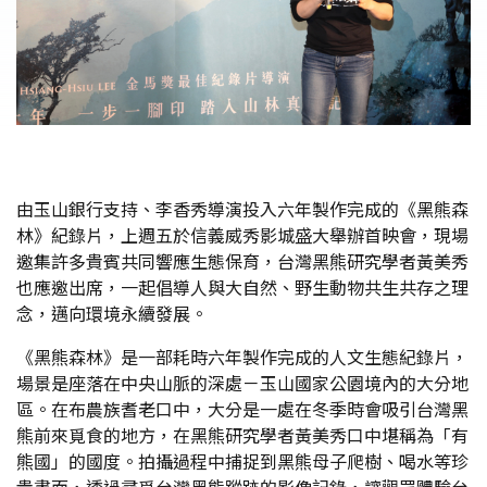
由玉山銀行支持、李香秀導演投入六年製作完成的《黑熊森
林》紀錄片，上週五於信義威秀影城盛大舉辦首映會，現場
邀集許多貴賓共同響應生態保育，台灣黑熊研究學者黃美秀
也應邀出席，一起倡導人與大自然、野生動物共生共存之理
念，邁向環境永續發展。
《黑熊森林》是一部耗時六年製作完成的人文生態紀錄片，
場景是座落在中央山脈的深處－玉山國家公園境內的大分地
區。在布農族耆老口中，大分是一處在冬季時會吸引台灣黑
熊前來覓食的地方，在黑熊研究學者黃美秀口中堪稱為「有
熊國」的國度。拍攝過程中捕捉到黑熊母子爬樹、喝水等珍