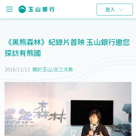
登入
《黑熊森林》紀錄片首映 玉山銀行邀您
探訪有熊國
2016/12/12
關於玉山
/
志工文教