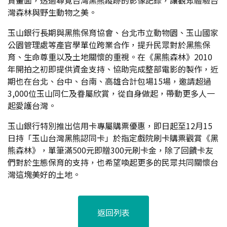
貴畫面，透過尋覓台灣黑熊蹤跡的影像記錄，讓觀眾體驗台
灣森林與野生動物之美。
玉山銀行長期與黑熊保育協會、台北市立動物園、玉山國家
公園管理處等產官學單位跨業合作，提升民眾對於黑熊保
育、生命尊重以及土地關懷的重視。在《黑熊森林》2010
年開拍之初即提供資金支持、協助完成整部電影的製作，近
期也在台北、台中、台南、高雄合計包場15場，邀請超過
3,000位玉山同仁及眷屬欣賞，從自身做起，帶動更多人一
起愛護台灣。
玉山銀行特別推出信用卡專屬購票優惠，即日起至12月15
日持「玉山台灣黑熊認同卡」於指定戲院刷卡購票觀賞《黑
熊森林》，單筆滿500元即贈300元刷卡金，除了回饋卡友
們對於生態保育的支持，也希望喚起更多的民眾共同關懷台
灣這塊美好的土地。
返回列表