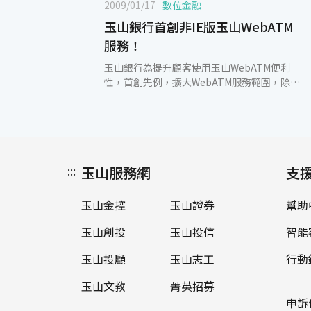
2009/01/17
數位金融
玉山銀行首創非IE版玉山WebATM
服務！
玉山銀行為提升顧客使用玉山WebATM便利
性，首創先例，擴大WebATM服務範圍，除原
來的IE瀏覽器外，還可支援Firefox、Google
Chrome、Opera等瀏覽器的軟體，民眾只要
上網下載並安裝驅動程式後，就能直接在上述
的瀏覽器使用玉山WebATM所提供的轉帳、查
詢、繳費等功能，提升非IE瀏覽器族群的便利
:::
玉山服務網
性，讓民眾從事網路金融交易更為方便。玉山
支
銀行表示，提供玉山WebATM便利的使用環境
與功能，是長期以來不斷精進的方向，鑒於非
玉山金控
玉山證券
幫助
IE瀏覽器使用者日益增加，為提高其使用效
率，玉山決定賦予WebATM全新視野，於是首
玉山創投
玉山投信
智能
創玉山WebATM支援Firefox、Google
Chrome、Opera等瀏覽器之功能，讓
玉山投顧
玉山志工
行動
WebATM轉帳服務不用受限IE介面。此外，在
玉山文教
菁英招募
此不景氣的年代，玉山希望能夠鼓舞樂觀正面
的力量，並為剛返美的王建民於今年的球季帶
申訴