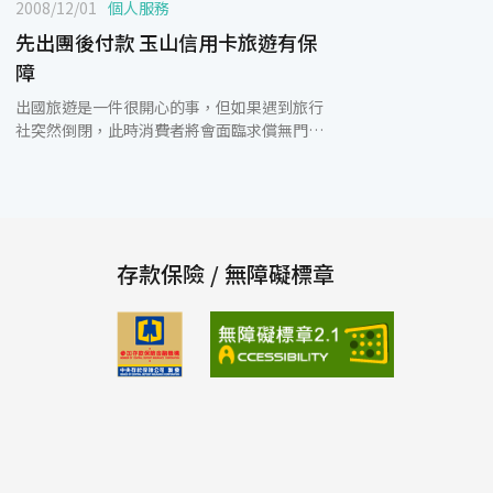
2008/12/01
個人服務
先出團後付款 玉山信用卡旅遊有保
障
出國旅遊是一件很開心的事，但如果遇到旅行
社突然倒閉，此時消費者將會面臨求償無門，
不僅玩興大減，還造成錢財上的損失。有鑑於
此，玉山銀行為保障卡友推出國外旅遊「先出
團後付款」的服務，希望讓卡友可以安心出
遊，玩的開心。玉山銀行表示，「先出團後付
款」是讓卡友「玩完再付錢」，也就是延後信
用卡付款時間，不僅卡友出國有保障之外，還
存款保險 / 無障礙標章
可再享免息分期付款，盡情享受一趟美好的旅
程 ，減輕卡友的負擔。除此之外，玉山銀行還
提供精美滿額禮Kinloch Anderson斜背包、
國外消費紅利3倍送、與機場接送等服務，讓
這趟旅程從頭到尾都享多重優惠，讓卡友真正
fun輕鬆。這次合作的旅行社包含雄獅、鳳
凰、東南、可樂、燦星、山富、易遊網、易飛
網、時報、天喜、華友、品冠、百順、上順、
百威、桂冠、大興、洋洋、五福、金展、大