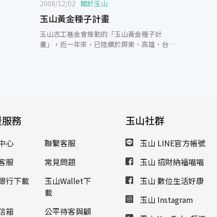
2008/12/02
關於玉山
玉山黃金種子計畫
玉山志工基金會推動的「玉山黃金種子計
畫」，近一年來，已陸續於屏東、高雄、台
南、嘉義、雲林捐建8所玉山圖書館，今(2)日
首度來到中部，繼續在彰化縣清水國小及台中
縣東山國小播下第9、10顆種子，希望透過圖
書館軟硬體的建置，打造孩子們喜愛的閱讀空
間，提升學童閱讀意願與習慣。玉山志工基金
會執行長黃男州表示，此次玉山志工們走訪彰
化、台中縣10多所偏遠地區或資源相對不足的
援服務
玉山社群
國小中發現，彰化縣社頭的清水國小與台中縣
清水的東山國小兩所小學，雖學校資源及學童
中心
聯繫客服
玉山 LINE官方帳號
家庭經濟條件不佳，但校方及學童家長對於閱
讀活動的推行與參與度都非常積極。其中，彰
客服
常見問題
玉山 招財納福喵喵
化縣清水國小學童弱勢家庭比重達22%，雖然
家庭經濟欠佳，但家長對學校活動參與度仍相
銀行下載
玉山Wallet下
玉山 數位生活好康
當投入，校方更於每週安排一堂的讀課，舉辦
載
親師座談會，推動閱讀護照及家長共讀，從校
玉山 Instagram
長開始帶動校內老師及家長一同重視閱讀，非
信箱
公平待客與顧