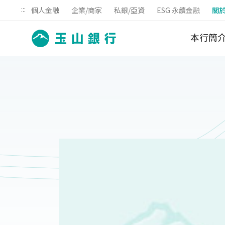
:::
個人金融
企業/商家
私銀/亞資
ESG 永續金融
關
本行簡