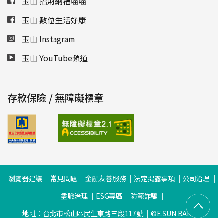
玉山 招財納福喵喵
玉山 數位生活好康
玉山 Instagram
玉山 YouTube頻道
存款保險 / 無障礙標章
瀏覽器建議
常見問題
金融友善服務
法定揭露事項
公司治理
盡職治理
ESG專區
防範詐騙
地址：台北市松山區民生東路三段117號
©E.SUN BANK