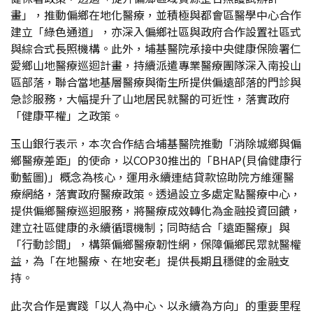
畫」，推動偏鄉在地化醫療，並積極與都會區醫學中心合作
建立「綠色通道」，亦深入偏鄉社區與政府合作設置社區式
與綜合式長照機構。此外，埔基醫院承接中央健康保險署仁
愛鄉山地醫療巡迴計畫，持續派遣專業醫療團隊深入南投山
區部落，聯合當地基層醫療與衛生所提供偏遠部落的門診與
急診服務，大幅提升了山地居民就醫的可近性，落實政府
「健康平權」之政策。
玉山銀行表示，本次合作結合埔基醫院推動「消除城鄉與偏
鄉醫療差距」的使命，以COP30推出的「BHAP(貝倫健康行
動藍圖)」概念為核心，運用永續連結貸款協助院方維運醫
療網絡，落實政府醫療政策。透過設立多處定點醫療中心，
提供偏鄉醫療巡迴服務，將醫療成效轉化為金融投資回饋，
建立社區健康的永續循環機制；同時結合「遠距醫療」與
「行動診間」，構築偏鄉醫療韌性網，保障偏鄉民眾就醫權
益，為「在地醫療、在地安老」提供長期且穩健的金融支
持。
此次合作是實踐「以人為中心、以永續為方向」的重要里程