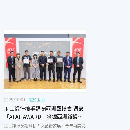
2025/10/01
關於玉山
玉山銀行攜手福岡亞洲藝博會 透過
「AFAF AWARD」發掘亞洲新銳藝
術家
玉山銀行長期深耕人文藝術發展，今年再度受