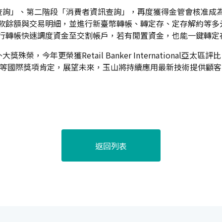
查詢」、第二階段「消費者資訊查詢」，再度獲得金管會核准成
存款餘額與交易明細，並進行新臺幣轉帳、轉定存、定存解約等
銀行轉帳快速調度資金至交割帳戶，若有閒置資金，也能一鍵轉
今年更榮獲Retail Banker International亞太區
者等國際獎項肯定，展望未來，玉山將持續應用最新技術提供顧
返回列表