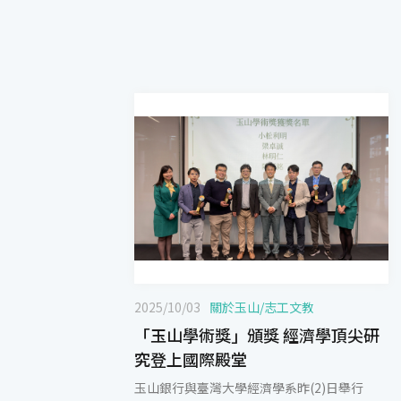
2025/10/03
關於玉山
/
志工文教
「玉山學術獎」頒獎 經濟學頂尖研
究登上國際殿堂
玉山銀行與臺灣大學經濟學系昨(2)日舉行