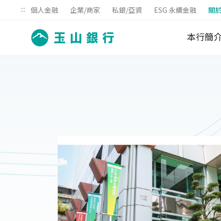
:::
個人金融
企業/商家
私銀/亞資
ESG 永續金融
關
本行簡