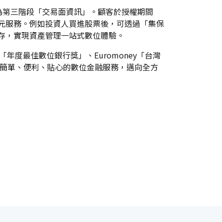
為第三階段「交易面資訊」。顧客於授權期間
多元服務。例如投資人買進股票後，可透過「集保
定存，實現資產管理一站式數位體驗。
評比「年度最佳數位銀行獎」、Euromoney「台灣
客簡單、便利、貼心的數位金融服務，邁向全方