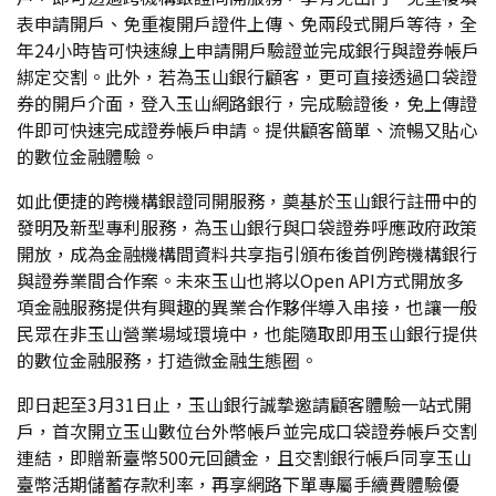
表申請開戶、免重複開戶證件上傳、免兩段式開戶等待，全
年24小時皆可快速線上申請開戶驗證並完成銀行與證券帳戶
綁定交割。此外，若為玉山銀行顧客，更可直接透過口袋證
券的開戶介面，登入玉山網路銀行，完成驗證後，免上傳證
件即可快速完成證券帳戶申請。提供顧客簡單、流暢又貼心
的數位金融體驗。
如此便捷的跨機構銀證同開服務，奠基於玉山銀行註冊中的
發明及新型專利服務，為玉山銀行與口袋證券呼應政府政策
開放，成為金融機構間資料共享指引頒布後首例跨機構銀行
與證券業間合作案。未來玉山也將以Open API方式開放多
項金融服務提供有興趣的異業合作夥伴導入串接，也讓一般
民眾在非玉山營業場域環境中，也能隨取即用玉山銀行提供
的數位金融服務，打造微金融生態圈。
即日起至3月31日止，玉山銀行誠摯邀請顧客體驗一站式開
戶，首次開立玉山數位台外幣帳戶並完成口袋證券帳戶交割
連結，即贈新臺幣500元回饋金，且交割銀行帳戶同享玉山
臺幣活期儲蓄存款利率，再享網路下單專屬手續費體驗優