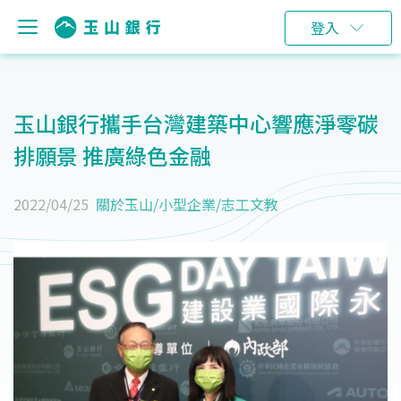
登入
玉山銀行攜手台灣建築中心響應淨零碳
排願景 推廣綠色金融
2022/04/25
關於玉山
/
小型企業
/
志工文教