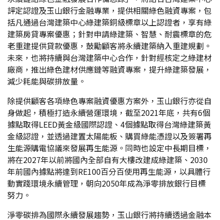
評定認證及玉山銀行金融專業，提供相關綠色融資專案，包
括凡通過台灣建築中心綠建築銅級標章以上認證者，享有綠
建築房貸專案優惠；針對申請綠建築、智慧、耐震標章的危
老重建提供貸款優惠，鼓勵顧客將永續建築納入重建規劃。
未來，也將持續與台灣建築中心合作，針對經核定之綠建材
廠商，推出綠色建材供應鏈等融資專案，提升綠建築發展，
減少耗能與碳排放量。
除提供顧客各項綠色專案融資優惠方案外，玉山銀行亦從自
身做起，積極打造永續營運環境，截至2021年底，共有6個
據點取得LEED黃金級國際認證、4個據點取得台灣綠建築黃
金級認證，並透過建置太陽能板、購買綠能憑證以及簽署再
生能源購電協議來發展再生能源。同時也設定中長期目標，
將在2027年以前將國內全部自有大樓改建成綠建築、2030
年前國內據點將達到RE100百分百使用再生能源，以具體行
動實踐環境永續管理，朝向2050年成為淨零排放銀行目標
努力。
淨零碳排為國際永續發展趨勢，玉山銀行將持續透過金融本