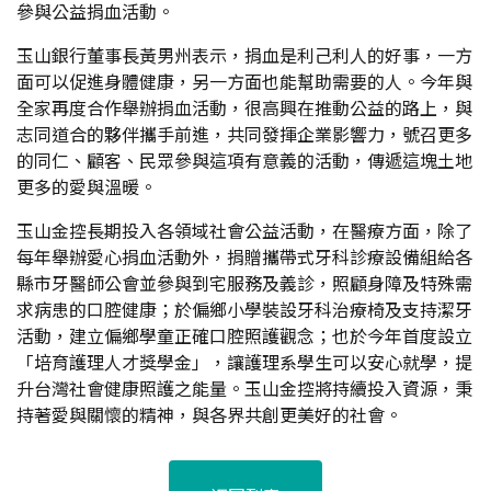
參與公益捐血活動。
玉山銀行董事長黃男州表示，捐血是利己利人的好事，一方
面可以促進身體健康，另一方面也能幫助需要的人。今年與
全家再度合作舉辦捐血活動，很高興在推動公益的路上，與
志同道合的夥伴攜手前進，共同發揮企業影響力，號召更多
的同仁、顧客、民眾參與這項有意義的活動，傳遞這塊土地
更多的愛與溫暖。
玉山金控長期投入各領域社會公益活動，在醫療方面，除了
每年舉辦愛心捐血活動外，捐贈攜帶式牙科診療設備組給各
縣市牙醫師公會並參與到宅服務及義診，照顧身障及特殊需
求病患的口腔健康；於偏鄉小學裝設牙科治療椅及支持潔牙
活動，建立偏鄉學童正確口腔照護觀念；也於今年首度設立
「培育護理人才獎學金」，讓護理系學生可以安心就學，提
升台灣社會健康照護之能量。玉山金控將持續投入資源，秉
持著愛與關懷的精神，與各界共創更美好的社會。