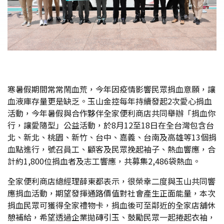
寒暑假期間常常鬧血荒，今年因疫情影響民眾捐血意願，讓
血液庫存量更是缺乏。玉山金控每年持續發起2次愛心捐血
活動，今年暑假與合作夥伴全家便利商店共同舉辦「捐血你
行，讓愛隨型」公益活動，於8月12至18日在全台灣包含台
北、新北、桃園、新竹、台中、嘉義、台南及高雄等13個捐
血點進行，號召員工、顧客及民眾挽起袖子、熱血響應，合
計約1,800位捐血者及志工響應，共募集2,486袋熱血。
全家便利商店總經理薛東都表示，很榮幸二度與玉山共同響
應捐血活動，期望發揮通路價值對社會產生正面能量，本次
捐血民眾可獲得全家禮物卡，捐血後可至鄰近的全家店舖休
憩補給，希望透過企業拋磚引玉、鼓勵民眾一起捲起衣袖，