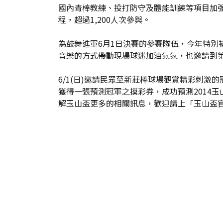
國內青棒教練、投打防守及體能訓練等項目加強
程，超過1,200人次參與。
為鼓舞進軍6月1日決賽的參賽隊伍，今年特別
音樂的方式帶動現場球迷加油氣氛，也邀請到第
6/1(日)邀請民眾至新莊棒球場觀賞精彩刺激
獲得一張預測冠軍之摸彩券，成功預測2014玉山
解玉山盃更多的相關訊息，歡迎請上「玉山盃官網」(http: