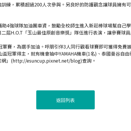
訓練，累積超過200人次參與。另良好的防護觀念讓球員擁有可
補助4強球隊加油團車資，鼓勵全校師生進入新莊棒球場幫自己學
二屆H.O.T「玉山最佳原創音樂獎」隊伍進行表演，讓參賽球
的冠軍賽，為選手加油。呼朋引伴3人同行觀看球賽即可獲得免費披
盃冠軍得主，就有機會抽中YAMAHA機車(1名)、泰國曼谷自由行
//esuncup.pixnet.net/blog)查詢。
返回列表