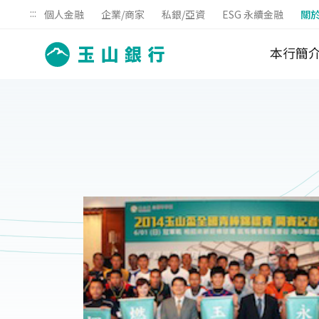
:::
個人金融
企業/商家
私銀/亞資
ESG 永續金融
關
本行簡