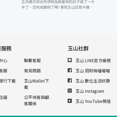
五月繳交綜合所得稅及房屋稅的日子過了一大
半了，您完成繳稅了嗎? 善用玉山信用卡繳稅
不但免除排隊的辛苦，還有機會免費住麗緻飯
店！ 每到五月繳稅季，稅款支出往往都是家庭
一筆不小的負擔，玉山銀行體貼社會大眾，推
出「玉山稅月 Easy Go！」方案，除了一次付
清免收手續費外，綜所稅更提供3期免息分期
優惠，讓大眾們能輕鬆繳稅！只要5月份不限
金額刷1筆一般消費，就可享有刷卡繳綜所稅3
援服務
玉山社群
期0利率。 除了免息分期付款外，還可再參加
麗緻飯店住宿券等好禮抽獎！玉山卡友只要使
中心
聯繫客服
玉山 LINE官方帳號
用玉山信用卡繳納綜合所得稅，即可享有1次
抽獎機會，獎項有麗緻飯店雙人住宿券、麗緻
客服
常見問題
玉山 招財納福喵喵
下午茶券、必勝客商品兌換劵等，使用玉山信
用卡繳納綜合所得稅者，5/1~6/30玉山卡新增
銀行下載
玉山Wallet下
玉山 數位生活好康
一般消費每滿1萬元，可再獲得1次抽獎機會，
載
刷卡消費越多中獎機會越高；刷玉山
玉山 Instagram
MasterCard繳綜所稅還可再抽Panasonic麵
信箱
公平待客與顧
包機、Dirt Devil吸塵器、象印保溫瓶。 為提
玉山 YouTube頻道
客關係
供民眾貼心便利的服務，玉山銀行也與玉山證
券合作，只要您以玉山證券電子憑證進行報
稅，並在活動期間內成交一筆電子單，即可獲