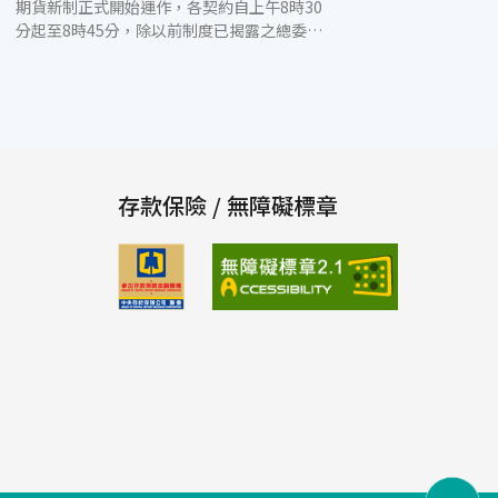
期貨新制正式開始運作，各契約自上午8時30
分起至8時45分，除以前制度已揭露之總委
買、總委賣口數及筆數外，新增每5秒1次，揭
露模擬試撮之開盤價、量及試撮後之最佳5檔
買賣價、量資訊，且開盤前2分鐘(8時43分至8
時45分)不得刪除或更改委託、僅得新增，以
使開盤前2分鐘之模擬撮合資訊較為接近真實
開盤情形。另於盤中增加「一定範圍市價委
託」服務，增進交易效率。 玉山證券為提供投
存款保險 / 無障礙標章
資人便捷的服務，快速調整並同步提升各電子
下單包含CTS、MVP平台及A+行動下單贏家版
之相關功能，由原本下單介面擴充延伸，在不
改變交易人使用習慣的前提下新增功能，維持
高品質的快速下單服務，有效促進期權下單的
快速、穩定、便利性。其中A+行動下單贏家版
於去年獲得「金炬獎」年度十大創新設計獎，
玉山證券電子商務部表示，得獎即是肯定玉山
證券對電子商務的投入，未來仍會秉持使用者
需求第一的精神，讓電子交易及平台服務更細
膩。 除了期權下單提供的高品質服務，目前玉
山證券正如火如荼舉辦「玉山登峰期權賞」交
易競賽，投資人報名後，損益金額、損益率、