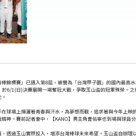
棒錦標賽」已邁入第8屆，被譽為「台灣甲子園」的國內最高水準青
，於6/1(日)決賽展開一場奪冠大戰，爭取玉山盃的冠軍殊榮。
光。
在球場上揮灑著青春與汗水，為夢想而戰，追求著與今年上映的
精神。賽前記者會中，【KANO】男主角曹佑寧也到場與球員
展，透過玉山實際投入，增添台灣棒球未來希望。玉山盃自辦理