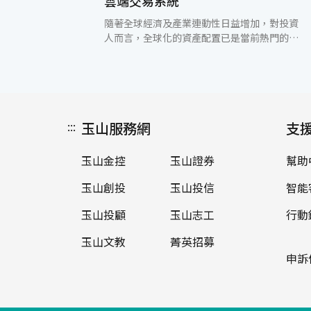
雲端交易系統
隨著全球經濟及產業連動性日益增加，對投資
人而言，全球化的資產配置已是當前熱門的投
資術了，國內的投資人可以透過券商複委託平
台投資海外商品與國際接軌。玉山證券為提供
更優質的服務，相繼擴充電子平台交易功能，
投資人可以透過「玉山MVP交易系統」、
「CTS雲端交易系統」，進行海外港、美股複
:::
玉山服務網
委託交易，即時掌握全球市場脈動。 在資金運
支
用方面，玉山證券複委託交易以圈存方式進行
交易，投資人不需開立自有帳戶及交割帳戶兩
玉山金控
玉山證券
幫助
個外幣帳戶，只需開立一個ESA帳戶即可，有
資金運用需求時，也不需要向證券公司申請出
玉山創投
玉山投信
智能
金，且若換股操作時，賣出款項可立即變成顧
客的購買力，以備隨時再進行買進，讓顧客資
玉山投顧
玉山志工
行動
金運用更有效率。此外玉山證券提供了24小時
玉山文教
菁英招募
不間斷的交易資訊，投資人可利用「玉山MVP
交易系統」」、「CTS雲端交易系統」查詢美
申訴
港股報價及相關投資訊息，讓交易更便利，投
資更easy! 玉山證券自即日起推出「複貴
Online」活動，7/31前，首次交易複委託即贈