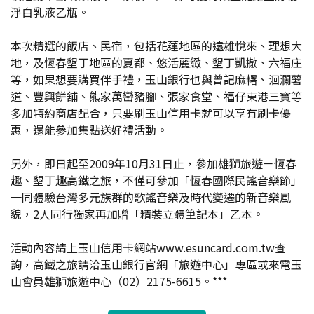
淨白乳液乙瓶。
本次精選的飯店、民宿，包括花蓮地區的遠雄悅來、理想大
地，及恆春墾丁地區的夏都、悠活麗緻、墾丁凱撒、六福庄
等，如果想要購買伴手禮，玉山銀行也與曾記麻糬、洄瀾薯
道、豐興餅舖、熊家萬巒豬腳、張家食堂、福仔東港三寶等
多加特約商店配合，只要刷玉山信用卡就可以享有刷卡優
惠，還能參加集點送好禮活動。
另外，即日起至2009年10月31日止，參加雄獅旅遊－恆春
趣、墾丁趣高鐵之旅，不僅可參加「恆春國際民謠音樂節」
一同體驗台灣多元族群的歌謠音樂及時代變遷的新音樂風
貌，2人同行獨家再加贈「精裝立體筆記本」乙本。
活動內容請上玉山信用卡網站www.esuncard.com.tw查
詢，高鐵之旅請洽玉山銀行官網「旅遊中心」專區或來電玉
山會員雄獅旅遊中心（02）2175-6615。***