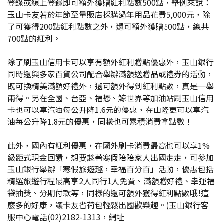
登錄或線上登錄即可額外獲贈紅利點數500點，舉例來說：
玉山卡友若於年節至量販店採購過年用品花費5,000元，除
了可獲得200點紅利點數之外，還可額外獲贈500點，總共
700點的紅利。
除了刷玉山信用卡可以享有額外紅利贈點優惠外，玉山銀行
同時還與多家百貨公司配合舉辦滿額送贈品或禮券的活動，
既可換精美滿額好禮外，還可額外得到紅利點數，真是一舉
兩得。另在全國、台亞、福懋、鯨世界等加油站刷玉山信用
卡也可以享汽油每公升降1.6元的優惠，在山隆更可以享汽
油每公升降1.8元的優惠，同樣也可累積消費拿點數！
此外，國內有紅利優惠，在國外刷卡消費最高也可以享1%
級距式現金回饋，想要趁著寒假陪陪家人出國走走，可參加
玉山銀行舉辦「寒假旅遊趣，幸福百分百」活動，優惠包括
精選旅遊行程最高享2人同行1人免費、滿額贈好禮、幸運福
袋抽獎、分期付款等，同樣的還可額外獲得紅利點數哦!這
麼多的好康，讓卡友省荷包輕鬆出國歡樂趣。(玉山銀行客
服中心電話(02)2182-1313，網址