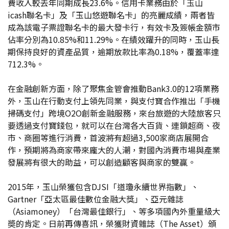
費收入較去年同期成長23.6%。信用卡業務由於「玉山
icash聯名卡」及「玉山悠遊聯名卡」的亮麗成績，兩者皆
成為該電子票證聯名卡的最大發卡行，有效卡及簽帳金額市
佔率分別為10.85%和11.29%。在績效躍升的同時，玉山長
期保持良好的資產品質，逾期放款比率為0.18%，覆蓋率達
712.3%。
在金融創新方面，除了聚焦金管會推動Bank3.0的12項業務
外，玉山在行動支付上領先同業，與支付寶合作推出「手機
掃碼支付」跨境O2O創新金融服務，來台旅遊的大陸旅客只
要透過支付寶錢包，就可以在台灣各大百貨、連鎖超商、夜
市、商圈等進行消費，首波將有超過3,500家商店展開合
作，預期將為商家帶來龐大的人潮，對國內消費市場與產業
發展將有很大的助益，可以創造顧客與商家的雙贏。
2015年，玉山榮獲包含DJSI「道瓊永續世界指數」、
Gartner「亞太區最佳數位金融大獎」、亞元雜誌
（Asiamoney）「台灣最佳銀行」、等多項國內外重量級大
奬的肯定。日前再傳喜訊，榮獲財資雜誌（The Asset）頒