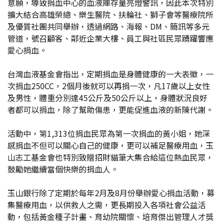
意願，導致捐血中心的血液庫存量亮燈警訊，因此本次特別
擴大結合高雄榮總、樂生醫院、扶輪社、獅子會等醫療院所
及優質社團共同舉辦，透過網路、海報、DM、簡訊等多元
管道，號召顧客、鄰近企業大樓、員工與社區民眾踴躍響應
愛心捐血。
台灣血液基金會指出，定期捐血是身體健康的一大表徵，一
次捐血250CC，2個月後就可以再捐一次，凡17歲以上女性
及男性，體重分別達45公斤及50公斤以上，身體狀況良好
者都可以捐血，除了幫助傷患，更能促進血液的新陳代謝。
活動中，第1,313位捐血民眾為第一次捐血的黃小姐，她深
感捐血不但可以關心自己的健康，更可以補足醫療用血，玉
山志工基金會也特別致贈招財貓筆大集合給這位熱血民眾，
鼓勵她繼續當個快樂的捐血人。
玉山銀行除了定期於每年2月及8月份舉辦愛心捐血活動，募
集醫療用血，以供救人之需，更長期投入各項社會公益活
動，包括黃金種子計畫、育幼院關懷、培育傑出管理人才獎