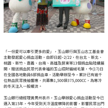
「一份愛可以牽引更多的愛」，玉山銀行與玉山志工基金會
主動發起愛心捐血活動，自即日起~2/22，在台北、新北、
桃園、新竹、嘉義、台南、高雄及屏東等13個捐血點陸續展
開，贈送捐血民眾代表幸福的玉山招財貓絨毛筆，今(17)日
在全國各地動員6部捐血車，活動舉辦至今，累計已有逾千
位熱血民眾挽袖響應，共募集1,500袋375,000CC，為寒冷
的冬天注入一股暖流。
玉山銀行總經理黃男州表示，玉山舉辦愛心捐血活動至今已
邁入第15年，今年受到天冷溫度驟降的影響，影響民眾出門