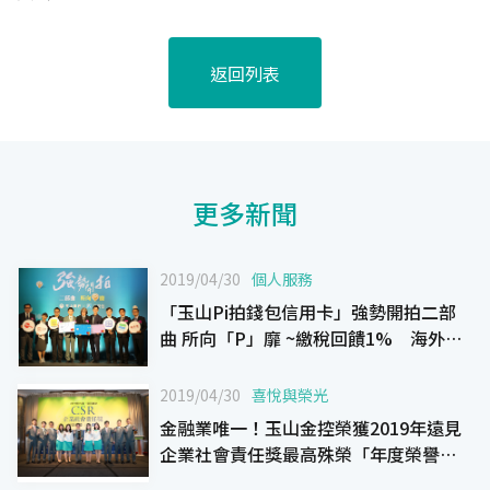
返回列表
更多新聞
2019/04/30
個人服務
「玉山Pi拍錢包信用卡」強勢開拍二部
曲 所向「P」靡 ~繳稅回饋1% 海外消
費回饋3% P幣折抵通路擴增~
2019/04/30
喜悅與榮光
金融業唯一！玉山金控榮獲2019年遠見
企業社會責任獎最高殊榮「年度榮譽
榜」