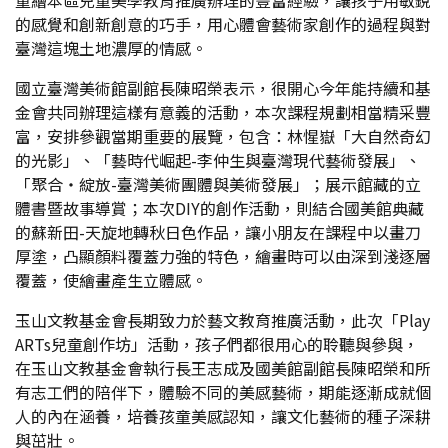
童繪本區兒童美學教育推廣辦理的豐富經驗，讓孩子用敏銳
的感覺和創新創意的巧手，用心體會藝術家創作的過程與對
臺灣這塊土地濃厚的情感。
國立臺灣美術館副館長陳昭榮表示，很開心今年能持續和基
金會共同辦理這樣有意義的活動，本次課程規劃相當精采豐
富，安排參觀當期重要的展覽，包含：林惺嶽「大自然奇幻
的光影」、「藝時代崛起-李仲生與臺灣現代藝術發展」、
「聚合‧綻放-臺灣美術團體與美術發展」；展示館藏的立
體書暨故事導賞；本次DIY的創作活動，則結合國美館典藏
的蘇新田-天旋地轉秋日色作品，讓小朋友在課程中以畫刀
厚塗，凸顯顏料覆蓋力強的特色，繪畫時可以由深到淺逐層
覆蓋，使繪畫產生立體感。
玉山文教基金會長期致力於藝文教育推廣活動，此次「Play
ARTs兒童創作坊」活動，孩子們都很用心的聆聽與參與，
在玉山文教基金會執行長王志成及國美館副館長陳昭榮和所
有志工們的陪伴下，體驗不同的美感藝術，期能逐漸成就個
人的內在涵養，培養孩童美感認知，讓文化藝術的種子深耕
與茁壯。