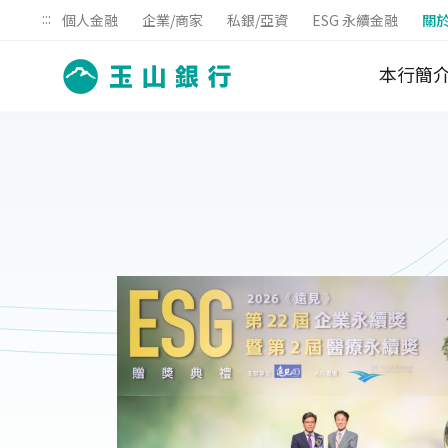
:::
個人金融
企業/商家
私銀/亞資
ESG 永續金融
關
本行簡