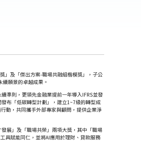
首獎」及「傑出方案-職場共融組楷模獎」，子公
永續願景的卓越成果。
準則，更領先金融業提前一年導入IFRS並發
P30期間發布「低碳轉型計劃」，建立1~7級的轉型成
議行動，共同攜手外部專家與顧問，提供企業淨
才發展」及「職場共榮」兩項大獎，其中「職場
工具賦能同仁，並將AI應用於理財、貸款服務