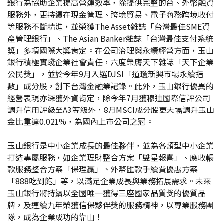
銀行為協助企業提高營運效率，除提供完整的台、外幣融資
服務外，更持續在現金管理、跨境貿易、電子商務跨境收付
等服務不斷精進，並榮獲The Asset雜誌「台灣最佳SME資
產管理銀行」、The Asian Banker雜誌「台灣最佳支付系統
獎」多項國際大獎肯定。在公司治理與永續經營方面，玉山
銀行積極實踐企業社會責任，六度榮膺天下雜誌「天下企業
公民獎」，並於今年9月入選DJSI「道瓊新興市場永續指
數」成分股，創下台灣金融業記錄。此外，玉山銀行優異的
經營表現亦深獲外資肯定，除今年7月獲穆迪國際信評公司
調升信用評級至A3等級外，8月MSCI成分股更大幅調升玉山
金比重達0.021%，為國內上市公司之冠。
玉山銀行是中小企業成長的最佳夥伴，並為各類型中小企業
打造專屬服務，如企業理財整合方案「雙星報喜」、應收帳
款服務整合方案「保理贏」、外幣匯款手續費優惠方案
「888吃到飽」等，以滿足企業成長與業務拓展需求。未來
玉山銀行將持續以全國唯一獲得三座國家品質獎的優質品
牌，及連續九年榮獲信保夥伴獎的服務精神，以專業服務團
隊，成為企業成功的靠山！