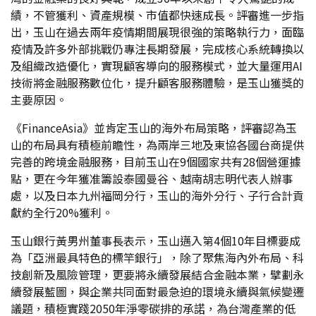
績，不管獲利、資產規模、市值都快速成長。評審進一步指
出，玉山在過去兩年疫情期間展現很強的策略執行力，面臨
疫情及許多外部挑戰仍專注長期發展，完成核心系統轉換以
及組織改造優化，實現顧客導向的服務模式，並大量運用AI
技術將金融服務數位化，提升顧客服務體驗，是玉山獲獎的
主要原因。
《FinanceAsia》並肯定玉山的海外布局策略，評審認為玉
山的布局具有積極前瞻性，為兩岸三地及東協各國台商提供
完善的跨境金融服務，目前玉山在9個國家共有28個營運據
點，更在今年獲准籌設泰國曼谷、越南胡志明代表人辦事
處，以及日本九州福岡分行，玉山的海外分行、子行合計貢
獻約全行20%獲利。
玉山銀行黃男州董事長表示，玉山邁入第4個10年目標要成
為「亞洲最具特色的標竿銀行」，除了聚焦海內外布局、科
技創新及風險管理，更要將永續發展結合金融本業，擘劃永
續發展藍圖，與企業共同面對最急迫的環境永續與氣候變遷
議題，積極實踐2050年淨零碳排的承諾，為台灣產業的低