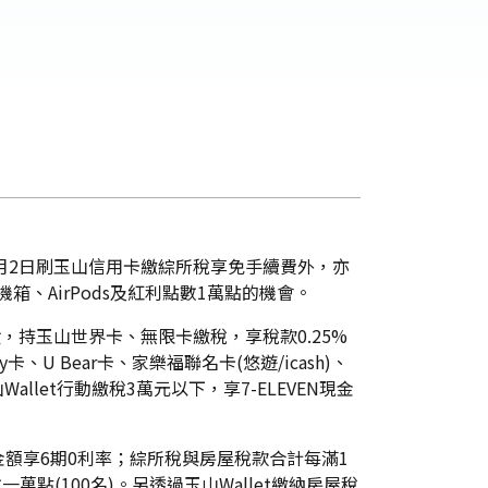
月2日刷玉山信用卡繳綜所稅享免手續費外，亦
機箱、AirPods及紅利點數1萬點的機會。
持玉山世界卡、無限卡繳稅，享稅款0.25%
、U Bear卡、家樂福聯名卡(悠遊/icash)、
llet行動繳稅3萬元以下，享7-ELEVEN現金
金額享6期0利率；綜所稅與房屋稅款合計每滿1
數一萬點(100名)。另透過玉山Wallet繳納房屋稅