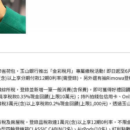
省荷包，玉山銀行推出「金彩稅月」專屬繳稅活動! 即日起至6
含)以上享分期付款12期0利率(需登錄)，另外還有抽Rimowa登
綜所稅，登錄並新增一筆一般消費(含保費)，即可獲得好禮回饋，
稅款0.35%現金回饋(上限10萬元)；持Pi拍錢包信用卡、Only卡
元(含)以上享稅款0.2%現金回饋(上限1,000元)，透過玉山Wa
稅及房屋稅，登錄且稅款達1萬元(含)以上享12期0利率，不限
登機箱CLASSIC CABIN(2名)、AirPods(10名)、紅利點