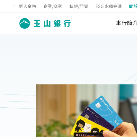
:::
個人金融
企業/商家
私銀/亞資
ESG 永續金融
關
本行簡