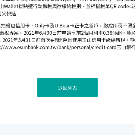
山Wallet後點選行動繳稅與欲繳納稅別，並掃描稅單QR code或
利又快速。
i拍錢包信用卡、Only卡及U Bear卡正卡之新戶，繳綜所稅不限金
專案，2021年6月30日前申請享前2個月利率0.38%起，貸
；2021年5月31日前首次e指開戶且使用玉山信用卡繳綜所稅，額外享7
://www.esunbank.com.tw/bank/personal/credit-card
玉山銀行客
返回列表