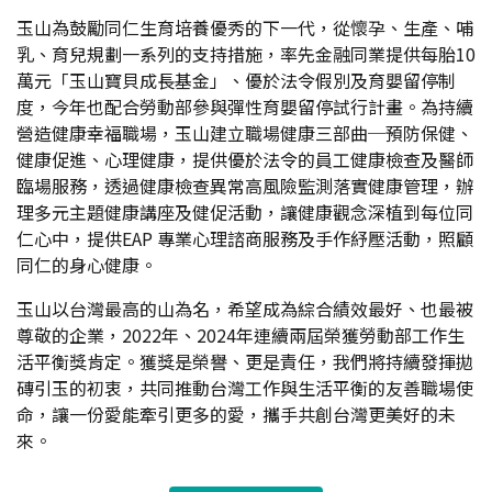
玉山為鼓勵同仁生育培養優秀的下一代，從懷孕、生產、哺
乳、育兒規劃一系列的支持措施，率先金融同業提供每胎10
萬元「玉山寶貝成長基金」、優於法令假別及育嬰留停制
度，今年也配合勞動部參與彈性育嬰留停試行計畫。為持續
營造健康幸福職場，玉山建立職場健康三部曲─預防保健、
健康促進、心理健康，提供優於法令的員工健康檢查及醫師
臨場服務，透過健康檢查異常高風險監測落實健康管理，辦
理多元主題健康講座及健促活動，讓健康觀念深植到每位同
仁心中，提供EAP 專業心理諮商服務及手作紓壓活動，照顧
同仁的身心健康。
玉山以台灣最高的山為名，希望成為綜合績效最好、也最被
尊敬的企業，2022年、2024年連續兩屆榮獲勞動部工作生
活平衡獎肯定。獲獎是榮譽、更是責任，我們將持續發揮拋
磚引玉的初衷，共同推動台灣工作與生活平衡的友善職場使
命，讓一份愛能牽引更多的愛，攜手共創台灣更美好的未
來。