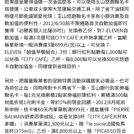
如果還是覺得油價一次漲這麼多，可以使用玉山悠遊聯名卡
搭捷運、公車或火車等大眾運輸交通工具，除了省下油錢同
時還可節能減碳愛地球；玉山悠遊聯名卡享有小額消費及自
動加值的便利性，2012/6/30前不限通路首次自動加值即可
獲得「必勝客個人比薩(6吋)」兌換券乙份、到7-ELEVEN自
動加值，每滿3次還可送CITY CAFÉ 大杯熱拿鐵乙杯，當期
帳單新增一般消費達5筆699元(含)以上，可兌換 7-
ELEVEN「超值早餐組合」3份；銀行紅利點數每1,000點可
以兌換「CITY CAFÉ」乙杯、每8,000點可以兌換500元悠遊
卡自動加值金，同樣達到省錢目的。
另外，把握量販業者的促銷特賣活動採購居家必需品，也可
為荷包止血，同時用對卡片再省下一筆。玉山銀行的家樂福
聯名卡，每1元兌換累積3點家樂福好康紅利，累積滿300點
就能折抵1元刷卡金，等於1%的現金回饋，2012/6月底前
新申辦，核卡後60天內單筆刷滿999元，還能獲得「PIERRE
BALMAIN舒柔四季絨毯」或是兌換5杯「CITY CAFÉ大杯熱
拿鐵」；消費單筆滿2,500元以上，贈「le sucre法國兔馬
克杯(375ml)」乙份、滿8,800元以上，贈「PICASSO百合