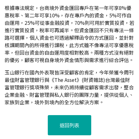
根據專法規定，台商境外資金匯回專戶在第一年可享8%優
惠稅率、第二年可享10%，存在專戶內的資金，5%可作自
由運用，25%可從事金融投資，70%則可用於實質投資，若
進行實質投資，稅率可再減半。但資金匯回不只有專法一條
路可選擇，個人資金也可透過解釋函令的方式匯回，並針對
核課期間內的所得進行課稅，此方式雖不像專法可享優惠稅
率，但回台資金的自由運用度相對較高。兩種方式沒有絕對
的優劣，顧客可視自身境外資金情形與需求進行綜合評估。
玉山銀行在國內外表現皆深受顧客的肯定，今年榮獲今周刊
最佳財富管理銀行與《The Asset》(財資雜誌)台灣最佳財
富管理銀行獎項殊榮，未來仍將持續從顧客需求出發，整合
企業金融、財富管理與私人銀行的團隊力量，提供從個人、
家族到企業，境外到境內的全方位解決方案。
返回列表