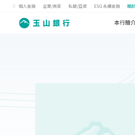
:::
個人金融
企業/商家
私銀/亞資
ESG 永續金融
關
本行簡