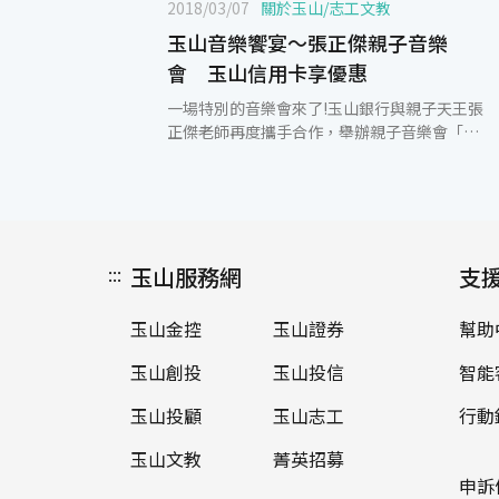
2018/03/07
關於玉山
/
志工文教
玉山音樂饗宴～張正傑親子音樂
會 玉山信用卡享優惠
一場特別的音樂會來了!玉山銀行與親子天王張
正傑老師再度攜手合作，舉辦親子音樂會「天
籟人聲」，將於3月10日在臺中國家歌劇院大
劇院、5月5日在台北國家音樂廳演出，憑玉山
世界卡購票享8折優惠、玉山信用卡享9折優
惠。 親子音樂會向來是張正傑老師最受歡迎的
節目之一，本次推出的全新創意主題「天籟人
:::
玉山服務網
聲」，完成了一個不可能的任務，邀請到歌仔
支
戲國寶廖瓊枝、京劇大師美猴王朱陸豪及台灣
第一女高音林惠珍3位大師與張正傑老師共同
玉山金控
玉山證券
幫助
演出，集合台灣最美好的聲音在音樂會中呈現
給大家！張正傑老師認為自己也為人父母，這
玉山創投
玉山投信
智能
次音樂會就是要將上一個世代的好聲音介紹給
下一代。京劇的經典霸王別姬、歌仔戲傳奇王
玉山投顧
玉山志工
行動
寶釧、義大利歌劇蝴蝶夫人在一場親子音樂會
玉山文教
菁英招募
同時能欣賞得到，期望能讓所有觀眾都有個難
忘的音樂饗宴。 玉山銀行善盡企業社會責任，
申訴