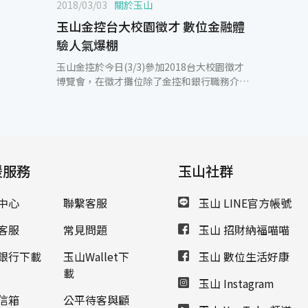
2018/03/03
關於玉山
玉山金控台大校園徵才 數位金融體
驗人氣爆棚
玉山金控於今日(3/3)參加2018台大校園徵才
博覽會，在徵才攤位除了金控和銀行職務介紹
及學長姐諮詢區，本次增設數位金融體驗專
區，展示玉山最新科技應用及數位服務，吸引
眾多學生詢問及體驗。玉山金控人資長王志成
親臨現場與學生們互動，更有近30位優秀的
MA及TMA學長姐與學生們分享在金融業的工
援服務
作學習與職涯發展。 玉山金控人資長王志成表
玉山社群
示，人才是玉山最重要的資產，2018玉山將廣
納財金商管、數位金融、資訊科技、大數據分
中心
聯繫客服
玉山 LINE官方帳號
析、風險管理、洗錢防制等人才共計500位。
其中包含以培育全方位金融專業與科技創新管
客服
常見問題
玉山 招財納福喵喵
理人才為目標的MA(儲備幹部)及TMA(科技儲
備幹部)共40位。因應玉山布局亞洲的快速發
銀行下載
玉山Wallet下
玉山 數位生活好康
展，並響應政府新南向政策，特別歡迎來自各
載
玉山 Instagram
國家地區、不同文化背景、有志於往金融業發
展之僑外生加入玉山，和我們一同經營亞洲跨
信箱
公平待客與顧