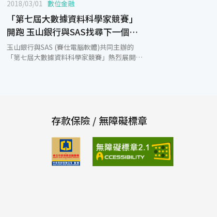
2018/03/01
數位金融
「第七屆大數據資料科學家競賽」
開跑 玉山銀行與SAS找尋下一個
「資料科學家」明日之星
玉山銀行與SAS (賽仕電腦軟體)共同主辦的
「第七屆大數據資料科學家競賽」熱烈展開，
自即日起至3月20日截止報名收件，為因應愈
來愈多的參賽隊伍，今年更將總獎金提高至60
萬元，歡迎大專院校三年級以上學生及碩士生
組隊報名參賽，親身體驗大數據分析的魅力！
本次競賽以「跨界整合X未來模型」為主題，
希望學生體驗當前MarTech領域最重要的標籤
存款保險 / 無障礙標章
化技術，結合線上與線下資料進行顧客行為預
測。而在競賽上首度分為「模型挑戰組」與
「商業洞察組」，邀請對模型與演算法分析充
滿創意想法，以及有商業敏感度、充滿熱忱的
學生來挑戰，達到結合理論與實務的學習效
果，各組將取前5名進行頒獎！此外參賽同學
不僅可免費修習SAS最新進階分析課程，更可
與玉山銀行及SAS實務專案資料分析師面對面
交流，提升就業競爭力。表現優秀的隊伍還可