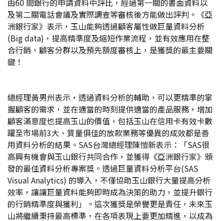
由60 間銀行的申請資料中評比，經過第一關的書面資料以
及第二關電話會議及實際調查等審核後方能做出評判。《亞
洲銀行家》表示，玉山能夠透過顧客屬性做巨量資料分析
(Big data)，提高精準度及縮短作業流程，並有效應用在整
合行銷、顧客分群以及預先額度審核上，是獲獎的最主要關
鍵！
總經理黃男州表示，透過資料分析的輔助，可以更精準的掌
握顧客的需求，並在適當的時刻提供適當的產品服務，增加
顧客滿意度也提高玉山的價值，包括玉山在信用卡有效卡數
躍至市場前3大、質量俱佳的放款業務等優異的成效都是善
用資料分析的結果。SAS台灣總經理陳愷新表示：「SAS很
高興有機會與玉山銀行共同合作，並獲得《亞洲銀行家》頒
發的最佳資料分析專案獎。透過巨量資料分析平台(SAS
Visual Analytics) 的導入，不僅協助玉山銀行大量提高分析
效率，讓讓巨量資料能夠即時成為決策的助力，並提升銀行
的行銷精準度與獲利」。這次獲獎是榮譽更是責任，未來玉
山將繼續秉持最高標準，在各項表現上要更加精進，以成為