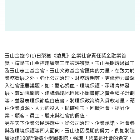
玉山金控今(1)日榮獲《遠見》企業社會責任獎金融業首
獎，這是玉山金控連續第三年被評獲獎。玉山長期透過員工
及玉山志工基金會、玉山文教基金會匯集的力量，在致力於
業務發展之外，強化公司治理、財務透明等，更延伸力量深
入社會重要議題，如：愛心捐血、環境保護、深耕青棒發
展、育幼院關懷、建構偏遠地區國小圖書館之黃金種子計劃
等，並發表環保節能白皮書，將環保政策納入貸款考量，藉
由企業資源、人力的投入，拋磚引玉，回饋社會，提昇企
業、顧客、員工、股東與社會的價值。
另在天下企業公民評選中，從公司治理、企業承諾、社會參
與及環境保護等四大面向，玉山也因長期的努力，例如將陸
續捐建100所偏遠小學圖書館，強調「兒童是社會的希望，