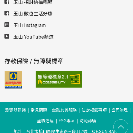
玉山 招財納福喵喵
玉山 數位生活好康
玉山 Instagram
玉山 YouTube頻道
存款保險 / 無障礙標章
瀏覽器建議
常見問題
金融友善服務
法定揭露事項
公司治理
盡職治理
ESG專區
防範詐騙
地址：台北市松山區民生東路三段117號
©E.SUN BANK