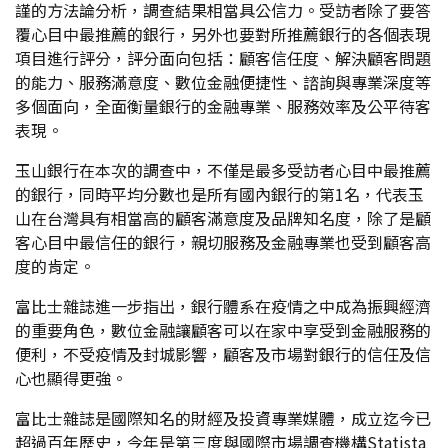
謹的方法論分析，調查結果相當具公信力。受訪者除了要答
覆心目中最推薦的銀行，另外也要對所推薦銀行的各個表現
項目進行評分，評分面向包括：顧客信任度、解決顧客問題
的能力、服務滿意度、數位金融便捷性、諮詢與專業深度等
多個面向，全面衡量銀行的金融專業、服務效率及公平待客
表現。
玉山銀行在本次的調查中，不僅是最多受訪者心目中最推薦
的銀行，同時平均分數也是所有國內銀行的第1名，代表玉
山在台灣具有相當高的顧客滿意度及品牌知名度，除了是顧
客心目中最信任的銀行，親切服務及金融專業也受到顧客高
度的肯定。
富比士雜誌進一步指出，銀行體系在疫情之中成為振興經濟
的重要角色，數位金融讓顧客可以在家中享受到金融服務的
便利，不受疫情及封城影響，顧客及市場對銀行的信任及信
心也顯得更強。
富比士雜誌是國際知名的財經及投資專業媒體，成立迄今已
超過百年歷史，今年是第三度與國際市場調查機構Statista