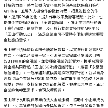
科技的力量，將內部徵信資料庫與信保基金送保資料進行
API串接，並導入人機協作的徵信流程，把重複性高的作
業，運用RPA自動化，提升作業效率及顧客體驗。此外，也
提供企業版網路銀行-「全球智匯網」，讓企業可自行於線
上進行撥款、還款作業，及可於行動裝置操作的APP平台-
「玉山行動CEO」，滿足企業主可不受時空限制迅速掌握資
金動態的需求。
玉山銀行積極接軌國際永續發展趨勢，以實際行動落實ESG
理念，不僅為台灣第一家、亞洲第二家完成科學減碳目標
(SBT)審查的金融業，並發揮金融業的影響力，攜手台灣優
質企業共同發起「玉山ESG永續倡議行動」，簽署「永續發
展倡議書」，一起承諾對氣候變遷採取實際行動，並以自身
經驗協助企業發展ESG相關作為，同時推出綠色貸款「好綠
成雙」專案，支持企業更新節能設備、興建陽光屋頂，滿足
企業綠色轉型需求，實現永續經營。
玉山銀行長期提供專業的法人金融服務，協助中小企業成長
茁壯，近年獲得許多國內外獎項肯定，包含十度榮獲金管會