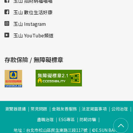
玉山 招財納福喵喵
玉山 數位生活好康
玉山 Instagram
玉山 YouTube頻道
存款保險 / 無障礙標章
瀏覽器建議
常見問題
金融友善服務
法定揭露事項
公司治理
盡職治理
ESG專區
防範詐騙
地址：台北市松山區民生東路三段117號
©E.SUN BANK