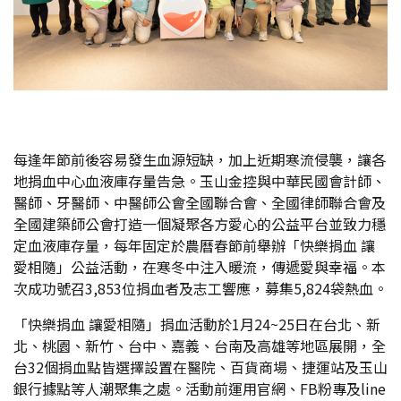
每逢年節前後容易發生血源短缺，加上近期寒流侵襲，讓各
地捐血中心血液庫存量告急。玉山金控與中華民國會計師、
醫師、牙醫師、中醫師公會全國聯合會、全國律師聯合會及
全國建築師公會打造一個凝聚各方愛心的公益平台並致力穩
定血液庫存量，每年固定於農曆春節前舉辦「快樂捐血 讓
愛相隨」公益活動，在寒冬中注入暖流，傳遞愛與幸福。本
次成功號召3,853位捐血者及志工響應，募集5,824袋熱血。
「快樂捐血 讓愛相隨」捐血活動於1月24~25日在台北、新
北、桃園、新竹、台中、嘉義、台南及高雄等地區展開，全
台32個捐血點皆選擇設置在醫院、百貨商場、捷運站及玉山
銀行據點等人潮聚集之處。活動前運用官網、FB粉專及line