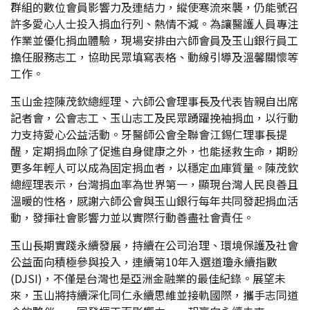
群組的數位會員影響力及連結力，縱使寒流來襲，仍能號召
許多愛心人士投入捐血行列、熱情不減。為讓醫護人員專注
作業並優化捐血體驗，現場安排由六師會員及玉山銀行員工
擔任服務志工，協助民眾填寫表格、動線引導及溫馨關懷等
工作。
玉山金控陳茂欽總經理、六師公會理事長及代表皆親自出席
記者會，公會志工、玉山志工及民眾踴躍挽袖捐血，以行動
力支持愛心公益活動。牙醫師公會全聯會江錫仁理事長提
醒，定期捐血除了促進自身健康之外，也能拯救生命，期盼
更多年輕人可以成為固定捐血者，以穩定血庫質量。陳茂欽
總經理表示，台灣捐血率為世界第一，顯現台灣人民良善且
溫暖的性格，感謝六師公會與玉山銀行每年共同發起捐血活
動，發揮社會影響力並以實際行動善盡社會責任。
玉山長期實踐永續發展，持續在公司治理、環境保護及社會
公益面向積極參與投入，連續第10年入選道瓊永續指數
(DJSI)，不僅是台灣也是亞洲金融業的最佳紀錄。展望未
來，玉山將持續深化同仁永續思維並接軌國際，攜手志同道