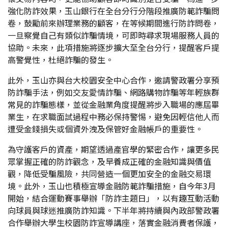
強化防詐效果，玉山銀行在全台分行分階段推廣防範詐騙問
卷，鼓勵前來辦理業務的顧客，在等候期間進行防詐問卷，
一旦察覺自己有類似詐騙情境，可即時尋求現場服務人員的
協助。未來，此項措施將逐步擴大至全台分行，提醒客戶提
高警覺性，杜絕詐騙的發生。
此外，玉山亦與台大校園安全中心合作，邀請警政署分享預
防詐騙手法，例如交友愛情詐騙、網路購物詐騙等年輕族群
常見的詐騙態樣，並從金融業角度提醒將步入職場的應屆畢
業生，在求職面試過程中務必保持警惕，避免因輕信他人而
遭受金錢損失或個資外洩及保管好金融帳戶的重要性。
為守護客戶的資產，期望透過產官學的緊密合作，讓更多民
眾掌握正確的防詐觀念，及早養成正確的金融知識與價值
觀，降低受騙風險，共同營造一個更加安全的金融交易環
境。此外，玉山也積極宣導金融防範詐騙措施，自今年3月
開始，結合運動賽事舉辦「防詐主題日」，以有趣互動活動
向球員與球迷推廣防詐知識。下半年將持續與內政部警政署
合作舉辦大學生校園防詐宣導講座，落實金融消費者保護，