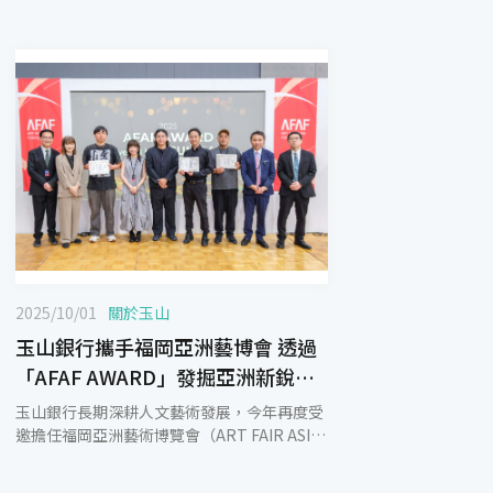
2025/10/01
關於玉山
玉山銀行攜手福岡亞洲藝博會 透過
「AFAF AWARD」發掘亞洲新銳藝
術家
玉山銀行長期深耕人文藝術發展，今年再度受
邀擔任福岡亞洲藝術博覽會（ART FAIR ASIA
FUKUOKA, AFAF）的共同推動夥伴，並於展
覽期間舉辦「AFAF AWARD powered by