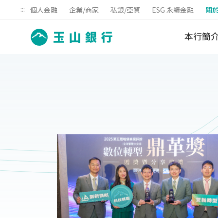
:::
個人金融
企業/商家
私銀/亞資
ESG 永續金融
關
本行簡