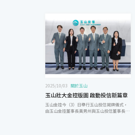
2025/10/03
關於玉山
玉山壯大金控版圖 啟動投信新篇章
玉山金控今（3）日舉行玉山投信揭牌儀式，
由玉山金控董事長黃男州與玉山投信董事長陳
茂欽、總經理梅以德共同揭牌，宣布旗下子公
司保德信投信已於10月1日更名為玉山投信，
啟動投信新篇章。 玉山金控於今年3月18日宣