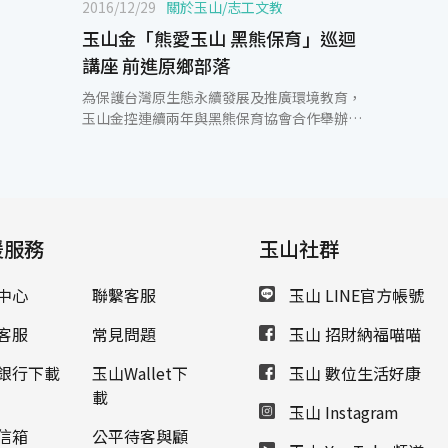
2016/12/29
關於玉山
/
志工文教
玉山金「熊愛玉山 黑熊保育」巡迴
講座 前進原鄉部落
為保護台灣原生態永續發展及推廣環境教育，
玉山金控連續兩年與黑熊保育協會合作舉辦
「熊愛玉山 黑熊保育」巡迴講座，今年特別以
中央山脈有黑熊分布的周邊山區原住民小學為
推廣對象，自9/27~12/20為期三個月的時間，
前進南投縣、台中地區的泰雅族、賽德克族以
及布農族部落，建立在地居民對於台灣黑熊相
援服務
關保育議題及保育行為的認知，打造友善美好
玉山社群
的生活環境。 玉山金控表示，台灣黑熊中區
「熊愛玉山 中部原鄉黑熊保育」巡迴講座走訪
中心
聯繫客服
玉山 LINE官方帳號
了台中市和平區，南投縣仁愛鄉、信義鄉等有
熊國的鄰近部落，包括泰雅族的紅葉國小、賽
客服
常見問題
玉山 招財納福喵喵
德克族的廬山國小、布農族的信義國小等20所
偏鄉學校，累計參與師生超過1,000人次，透
銀行下載
玉山Wallet下
玉山 數位生活好康
過生動活潑的互動式教學，獲得學校師生們熱
載
玉山 Instagram
情回應，並分享黑熊在部落山林的傳統故事。
相信透過企業的推動與學童的教育，可以讓黑
信箱
公平待客與顧