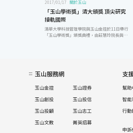
2017/01/17
關於玉山
「玉山學術獎」清大頒獎 頂尖研究
接軌國際
清華大學科技管理學院與玉山金控於11日舉行
「玉山學術獎」頒獎典禮，由莊慧玲院長與王
志成人資長共同頒獎給科技管理研究所陳寶蓮
副教授。 玉山金控人資長王志成表示，國家的
競爭力來自人才，人才來自教育，玉山善盡社
會責任，長期投入學術教育，因為玉山相信，
有傑出的教師及頂尖的學術研究，才可以培育
:::
玉山服務網
造就更多優秀的人才，進而提升台灣競爭力。
支
清大科管院莊慧玲院長則感謝玉山金控，透過
玉山學術獎鼓勵老師努力深耕頂尖研究並接軌
玉山金控
玉山證券
幫助
國際，期許未來能有更多這樣熱愛台灣、對國
家社會深具使命感、展現社會責任並多方面協
玉山創投
玉山投信
智能
助學校的企業。 玉山學術獎」依據管理學院不
同領域，頒獎給在該領域TOP 3國際頂尖期刊
玉山投顧
玉山志工
行動
發表論文著作的教授，自2010年成立以來，共
玉山文教
菁英招募
有22位老師獲獎，獲獎領域涵蓋財務、會計、
行銷、資訊管理、作業管理以及組織管理，部
申訴