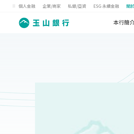
:::
個人金融
企業/商家
私銀/亞資
ESG 永續金融
關
本行簡