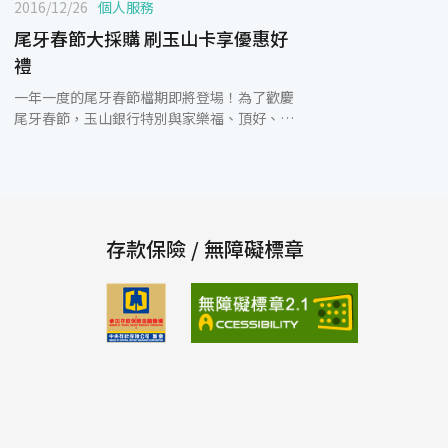
2016/12/26
個人服務
尾牙春節大採購 刷玉山卡享優惠好
禮
一年一度的尾牙春節檔期即將登場！為了歡慶
尾牙春節，玉山銀行特別與家樂福、頂好、愛
買、美廉社等量販超市共襄盛舉，舉辦「玉山
專屬活動日」。即日起至2017年2月1日止，
至家樂福刷玉山家樂福悠遊聯名卡單筆滿
2,500元贈好BON福氣購物袋乙個，卡友於活
動期間除了可參加滿額禮外，還有「卡利
High」活動，滿額消費最高贈4%家樂福即享
存款保險 / 無障礙標章
券(電子折價券，每歸戶最高回饋3,000元)，還
能享無息分期優惠。 現在申辦玉山家樂福悠遊
聯名卡，新戶獨享首刷好禮三選一，每月13日
店內消費滿599元可享1元換好康、週二購買生
鮮商品滿399元享1元加價特定商品，玉山家樂
福悠遊聯名卡讓您天天在家樂福享優惠。 另
外，2017年1月1日起至3月31日止，於愛買消
費滿1,500元贈100元現金折價券、全臺美廉社
消費滿888元贈100元刷卡金，同時2017年1月