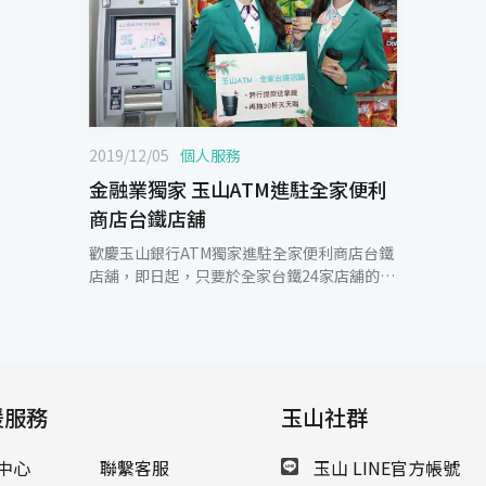
2019/12/05
個人服務
金融業獨家 玉山ATM進駐全家便利
商店台鐵店舖
歡慶玉山銀行ATM獨家進駐全家便利商店台鐵
店舖，即日起，只要於全家台鐵24家店舖的玉
山ATM完成「跨行提款集咖啡」任務，即可獲
得全家便利商店熱拿鐵乙杯。另外，每跨行提
領一次，更可獲得30杯熱拿鐵抽獎機會乙次，
跨行提款次數越多、中獎機會越高，玉山銀行
請您寒冬暖暖喝拿鐵！ 根據交通部資料統計，
援服務
台鐵2018全年乘客運載量約有2.3億人次，高
玉山社群
人流之龐大消費市場商機，帶動周邊商圈經
濟。今年7月，玉山銀行與全家便利商店攜手
中心
聯繫客服
玉山 LINE官方帳號
合作，於全國台鐵車站內的全家便利商店共24