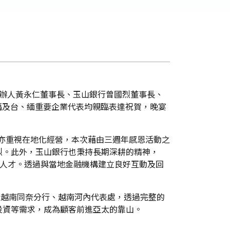
創辦人黃永仁董事長、玉山銀行曾國烈董事長、
張俊福及台、緬重要企業代表均親臨表達祝賀，晚宴
，亦重視在地化經營，本次藉由三週年感恩活動之
烈。此外，玉山銀行也秉持長期深耕的精神，
培育緬甸金融人才。透過與當地金融機構建立良好互動及回
、越南同奈分行、越南河內代表處，透過完整的
投資等需求，成為顧客前進亞太的靠山。