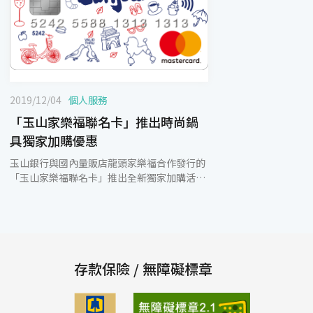
2019/12/04
個人服務
「玉山家樂福聯名卡」推出時尚鍋
具獨家加購優惠
玉山銀行與國內量販店龍頭家樂福合作發行的
「玉山家樂福聯名卡」推出全新獨家加購活
動，即日起至2020年3月31日，持「玉山家樂
福聯名卡」於家樂福賣場內消費，單筆刷滿
1,500元以上，即可持簽單至家樂福服務中心
加購~全新時尚的「韓國鍋具品牌NEOFLAM
NOBLESSE大貴鏃系列商品」，今年年底前在
店內搭配Carrefour Wallet綁定聯名卡支付，
存款保險 / 無障礙標章
更可享有家樂福點數9倍送(等同約3%現金回
饋)！ 此外，每月13日玉山會員日，於2019年
12月13日當日在店內單筆消費滿699元以上，