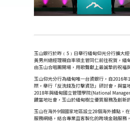
玉山銀行於昨﹙5﹚日舉行緬甸仰光分行擴大
黃男州總經理親自率領主管同仁前往祝賀，緬甸駐
由玉山合唱團開場，用歌聲獻上最誠摯的祝福
玉山仰光分行為緬甸唯一台資銀行，自2016
際，舉行「反洗錢及打擊資恐」研討會，與當
2018年與緬甸國立管理學院(National Ma
饋當地社會，玉山於緬甸樹立優質服務及創新
玉山在海外9個國家地區設立28個海外據點，
服務網絡，結合專業且客製化的跨境金融服務