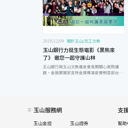
2019/12/09
關於玉山
/
志工文教
玉山銀行力挺生態電影《黑熊來
了》 邀您一起守護山林
玉山銀行與玉山文教基金會長期關心黑熊議
題，金融業獨家支持金獎導演麥覺明首部台灣
生態電影《黑熊來了》，並提前於12月13日正
式上映前的周末，在台北、桃園、新竹、台
中、台南及高雄包場18場次，邀請超過3,000
位玉山員工及眷屬走進電影院觀賞，以實際行
動支持台灣黑熊保育，並希望能邀請大家一起
:::
玉山服務網
守護山林，重視生態保育的重要性。 台灣黑熊
支
常被認為是最能代表台灣的動物，目前數量稀
少僅約有200~600隻，仍屬瀕危物種，以
玉山金控
玉山證券
幫助
《MIT台灣誌》紀錄台灣山林的導演麥覺明，