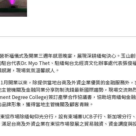
經營祈福儀式及開業三週年感恩晚宴，展現深耕緬甸決心。玉山
台代表Dr. Myo Thet、駐緬甸台北經濟文化辦事處代表
與感謝，現場氣氛溫馨感人。
年11月開業以來，除提供當地台商及外資企業優質的金融服務外
地主管機關及金融同業分享防制洗錢最新國際趨勢，現場交流熱
nagement Degree College)簽訂產學合作協議書，協助
的品牌形象，獲得當地主管機關及顧客青睞。
在東協市場除緬甸仰光分行，設有柬埔寨UCB子行、新加坡分行
，滿足台商及外資企業在東協市場發展之貿易融資、資金調度與