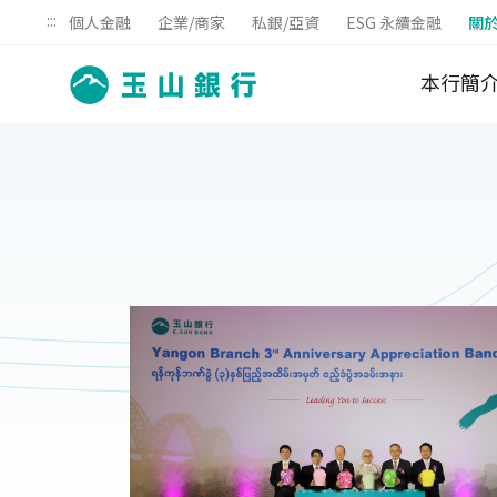
:::
個人金融
企業/商家
私銀/亞資
ESG 永續金融
關
本行簡