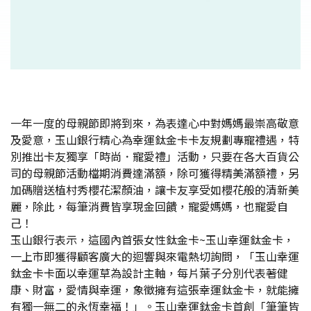
一年一度的母親節即將到來，為表達心中對媽媽最崇高敬意
及愛意，玉山銀行精心為幸運鈦金卡卡友規劃專寵禮遇，特
別推出卡友獨享「時尚．寵愛禮」活動，只要在各大百貨公
司的母親節活動檔期消費達滿額，除可獲得精美滿額禮，另
加碼贈送植村秀櫻花潔顏油，讓卡友享受如櫻花般的清新美
麗，除此，每筆消費皆享現金回饋，寵愛媽媽，也寵愛自
己！
玉山銀行表示，這國內首張女性鈦金卡~玉山幸運鈦金卡，
一上市即獲得顧客廣大的迴響與來電熱切詢問，「玉山幸運
鈦金卡卡面以幸運草為設計主軸，每片葉子分別代表著健
康、財富，愛情與幸運，象徵擁有這張幸運鈦金卡，就能擁
有獨一無二的永恆幸福！」。玉山幸運鈦金卡首創「筆筆皆