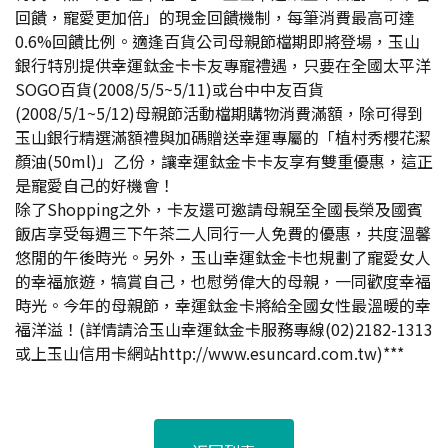
回饋，寵愛更加倍」的現金回饋機制，每筆消費最高可達
0.6%回饋比例。適逢百貨公司母親節檔期即將登場，玉山
銀行特別提供幸運鈦金卡卡友專寵禮遇，只要在全國太平洋
SOGO百貨(2008/5/5~5/11)或台中中友百貨
(2008/5/1~5/12)母親節活動檔期購物消費滿額，除可得到
玉山銀行精選滿額禮與加碼贈送幸運專屬的「植村秀櫻花潔
顏油(50ml)」乙份，讓幸運鈦金卡卡友享有雙重優惠，這正
是寵愛自己的好機會！
除了Shopping之外，卡友還可邀請母親至全國長榮及國賓
飯店享受每週三下午茶二人同行一人免費的優惠，共度溫馨
悠閒的午後時光。另外，玉山幸運鈦金卡也規劃了寵愛女人
的幸福旅遊，犒賞自己，也慰勞偉大的母親，一同歡度幸福
時光。今年的母親節，幸運鈦金卡將給全國女性最溫暖的幸
福洋溢！(詳情請洽玉山幸運鈦金卡服務專線(02)2182-1313
或上玉山信用卡網站http://www.esuncard.com.tw)***